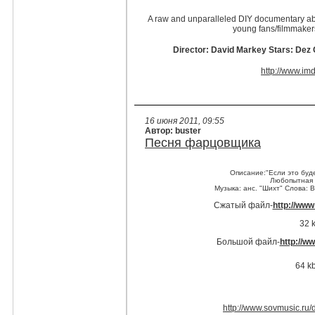
A raw and unparalleled DIY documentary ab
young fans/filmmaker
Director: David Markey Stars: De
http://www.imd
16 июня 2011, 09:55
Автор: buster
Песня фарцовщика
Описание:"Если это буде
Любопытная 
Музыка: анс. "Шихт" Слова: 
Cжатый файл-
http://ww
32 
Большой файл-
http://w
64 k
http://www.sovmusic.r