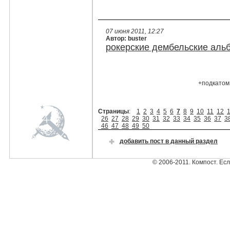
07 июня 2011, 12:27
Автор: buster
рокерские дембельские аль
+подкато
Страницы
:
1
2
3
4
5
6
7
8
9
10
11
12
26
27
28
29
30
31
32
33
34
35
36
37
3
46
47
48
49
50
добавить пост в данный раздел
© 2006-2011. Компост. Ес