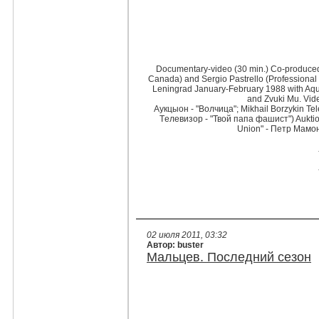
Documentary-video (30 min.) Co-produced
Canada) and Sergio Pastrello (Professional 
Leningrad January-February 1988 with Aqua
and Zvuki Mu. Vide
Аукцыон - "Волчица"; Mikhail Borzykin Tel
Tелевизор - "Твой папа фашист") Auktio
Union" - Петр Мамон
02 июля 2011, 03:32
Автор: buster
Мальцев. Последний сезон