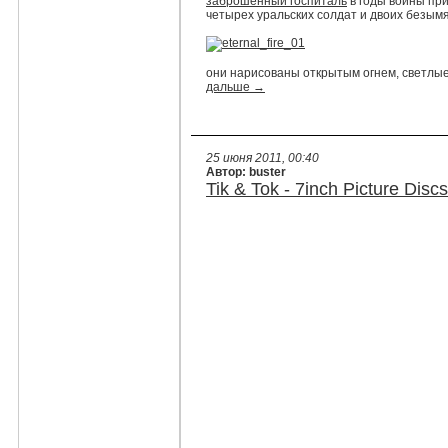
заброшенный госпиталь
в годы войны пр
четырех уральских солдат и двоих безым
они нарисованы открытым огнем, светлые
дальше →
25 июня 2011, 00:40
Автор: buster
Tik & Tok - 7inch Picture Disc