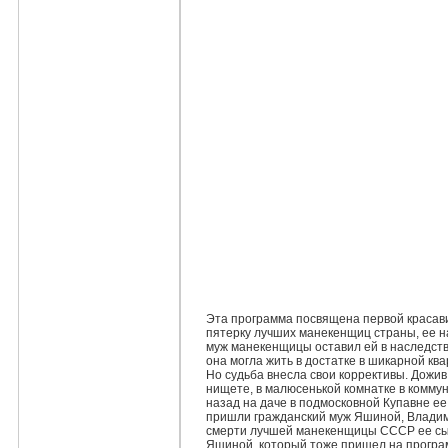
Эта программа посвящена первой красав
пятeрку лучших манекенщиц страны, ее
муж манекенщицы оставил ей в наследств
она могла жить в достатке в шикарной кв
Но судьба внесла свои коррективы. Дожив
нищете, в малюсенькой комнатке в коммун
назад на даче в подмосковной Купавне е
пришли гражданский муж Яшиной, Владими
смерти лучшей манекенщицы СССР еe сына
Яшиной, который тоже пришел на програ