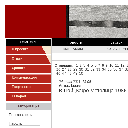
новости
статьи
КОМПОСТ
О проекте
МАТЕРИАЛЫ
СУБКУЛЬТУР
Стили
Страницы
:
1
2
3
4
5
6
7
8
9
10
11
12
Хроника
26
27
28
29
30
31
32
33
34
35
36
37
3
46
47
48
49
50
Коммуникации
24 июля 2011, 15:08
Автор: buster
Творчество
В.Цой ,Кафе Метелица 1986
Галерея
Авторизация
Пользователь:
Пароль: