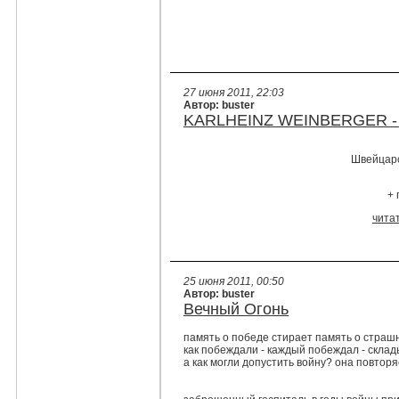
27 июня 2011, 22:03
Автор: buster
KARLHEINZ WEINBERGER -
Швейцарс
+ 
чита
25 июня 2011, 00:50
Автор: buster
Вечный Огонь
память о победе стирает память о страш
как побеждали - каждый побеждал - склад
а как могли допустить войну? она повтор