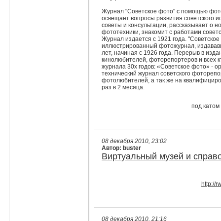
Журнал "Советское фото" с помощью фот
освещает вопросы развития советского и
советы и консультации, рассказывает о н
фототехники, знакомит с работами совет
Журнал издается с 1921 года. "Советско
иллюстрированный фотожурнал, издававш
лет, начиная с 1926 года. Перерыв в изда
кинолюбителей, фоторепортеров и всех к
журнала 30х годов: «Советское фото» - о
технический журнал советского фоторепо
фотолюбителей, а так же на квалифицир
раз в 2 месяца.
под катом
08 декабря 2010, 23:02
Автор: buster
Виртуальный музей и справо
http://
08 декабря 2010, 21:16