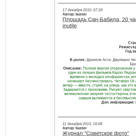
17 декабря 2010, 07:29
Автор: buster
Площадь Сан-Бабила, 20 часов
inutile
Стр
Режиссер
Год в
В ролях:
Даниеле Асти, Джулиано Че
Бри
Описание:
Полная версия (порезанная у н
один из лучших фильмов Карло Лидзан
времени о молодых неофашистах, ко
начинают бесчинствовать. Четверо 18
вечер — вместе, стаей, на улице, как это
Задираются с прохожими. Рисуют свастику
великолепная энергия тестостерона эти
самцов выливается в бессмысле
Доп. информация:
11 декабря 2010, 16:08
Автор: buster
Журнал "Советское фото"