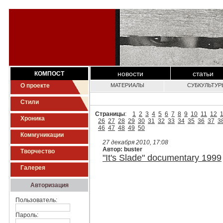
новости
статьи
КОМПОСТ
О проекте
МАТЕРИАЛЫ
СУБКУЛЬТУР
Стили
Страницы
:
1
2
3
4
5
6
7
8
9
10
11
12
Хроника
26
27
28
29
30
31
32
33
34
35
36
37
3
46
47
48
49
50
Коммуникации
27 декабря 2010, 17:08
Автор: buster
Творчество
"It's Slade" documentary 1999
Галерея
Авторизация
Пользователь:
Пароль: