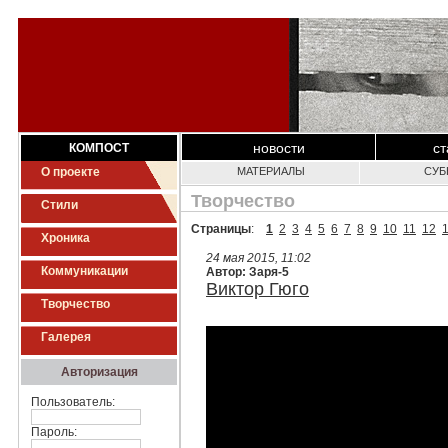
новости
ст
КОМПОСТ
О проекте
МАТЕРИАЛЫ
СУБ
Творчество
Стили
Страницы
:
1
2
3
4
5
6
7
8
9
10
11
12
Хроника
24 мая 2015, 11:02
Коммуникации
Автор: Заря-5
Виктор Гюго
Творчество
Галерея
Авторизация
Пользователь:
Пароль: