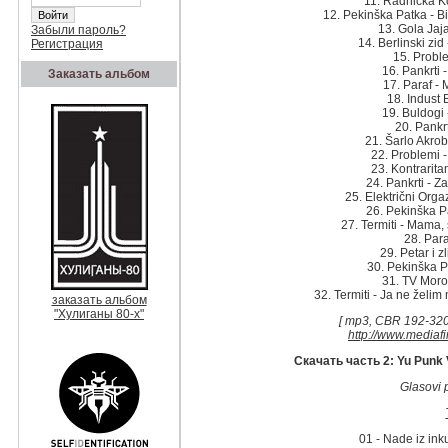
11. Radnička K
12. Pekinška Patka - Bi
13. Gola Jaj
Забыли пароль?
14. Berlinski zid
Регистрация
15. Proble
16. Pankrti -
Заказать альбом
17. Paraf - 
18. Indust 
19. Buldogi 
20. Pankrt
21. Šarlo Akrob
22. Problemi -
23. Kontrarita
24. Pankrti - Z
25. Električni Orga
26. Pekinška Pa
27. Termiti - Mama,
28. Para
29. Petar i z
30. Pekinška Pa
31. TV Moro
32. Termiti - Ja ne želim 
заказать альбом
"Хулиганы 80-х"
[ mp3, CBR 192-320 
http://www.mediaf
Скачать часть 2: Yu Punk 
Glasovi p
01 - Nade iz inku