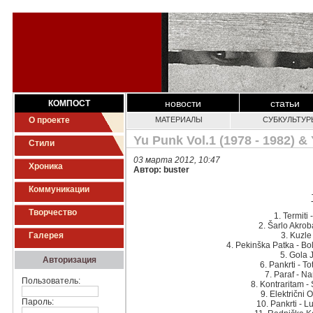
новости
статьи
КОМПОСТ
О проекте
МАТЕРИАЛЫ
СУБКУЛЬТУР
Yu Punk Vol.1 (1978 - 1982) &
Стили
03 марта 2012, 10:47
Хроника
Автор: buster
Коммуникации
Творчество
1. Termiti 
2. Šarlo Akrob
Галерея
3. Kuzle
4. Pekinška Patka - Bo
5. Gola J
Авторизация
6. Pankrti - To
7. Paraf - N
Пользователь:
8. Kontraritam -
9. Električni
Пароль:
10. Pankrti - L