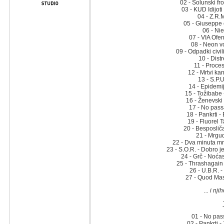
02 - Solunski fr
03 - KUD Idijoti
04 - Z.R.M
05 - Giuseppe c
06 - Nie
07 - VIA Ofen
08 - Neon vo
09 - Odpadki civil
10 - Distr
11 - Proces 
12 - Mrtvi ka
13 - S.P.U
14 - Epidemij
15 - Tožibabe 
16 - Ženevski 
17 - No passa
18 - Pankrti -
19 - Fluorel T
20 - Besposliča
21 - Mrgudi
22 - Dva minuta mrr
23 - S.O.R. - Dobro j
24 - Grč - Noća
25 - Thrashagain 
26 - U.B.R. -
27 - Quod Mas
... i nj
01 - No pass
02 - Pankrti -