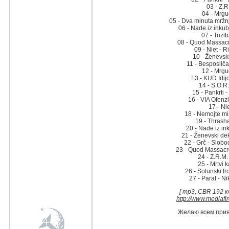
03 - Z.R
04 - Mrgud
05 - Dva minuta mržn
06 - Nade iz inkub
07 - Tozib
08 - Quod Massacr
09 - Niet - R
10 - Ženevski
11 - Besposličar
12 - Mrgud
13 - KUD Idijo
14 - S.O.R.
15 - Pankrti 
16 - VIA Ofenzi
17 - Nie
18 - Nemojte mis
19 - Thrash
20 - Nade iz in
21 - Ženevski dek
22 - Grč - Slobod
23 - Quod Massacr
24 - Z.R.M. 
25 - Mrtvi k
26 - Solunski fr
27 - Paraf - N
[ mp3, CBR 192 кб
http://www.mediaf
Желаю всем прия