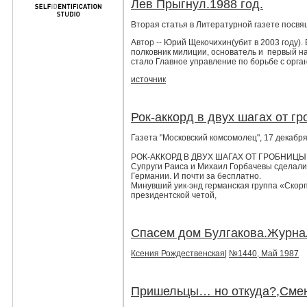
Лев Прыгнул.1988 год.
Вторая статья в Литературной газете посв
Автор -- Юрий Щекочихин(убит в 2003 году).
полковник милиции, основатель и первый н
стало Главное управление по борьбе с орг
источник
Рок-аккорд в двух шагах от г
Газета "Московский комсомолец", 17 декабря
РОК-АККОРД В ДВУХ ШАГАХ ОТ ГРОБНИЦ
Супруги Раиса и Михаил Горбачевы сделали
Германии. И почти за бесплатно.
Минувший уик-энд германская группа «Скорп
президентской четой,
Спасем дом Булгакова.Журна
Ксения Рождественская
|
№1440, Май 1987
Пришельцы… но откуда?,Сме