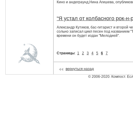
Кино и андеграунд,
Нина Агишева
,
опубликов
"Я устал от колбасного рок-н
Александр Кутиков, бас-гитарист и второй 
сольно записал цикл песен под названием "Т
времени он будет издан "Мелодией".
Страницы
:
1
2
3
4
5
6
7
вернуться назад
© 2006-2020. Компост. Ес