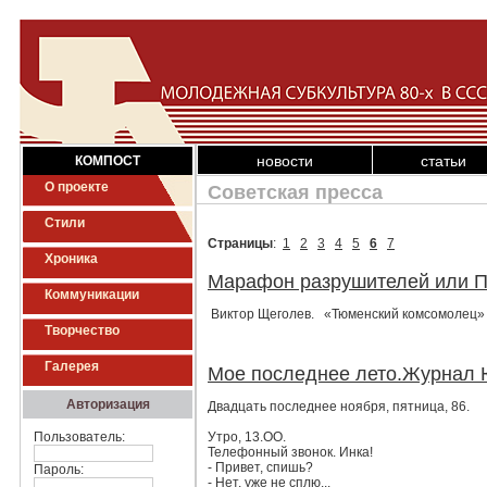
новости
статьи
КОМПОСТ
О проекте
Советская пресса
Стили
Страницы
:
1
2
3
4
5
6
7
Хроника
Марафон разрушителей или П
Коммуникации
Виктор Щеголев. «Тюменский комсомолец» 
Творчество
Галерея
Мое последнее лето.Журнал 
Авторизация
Двадцать последнее ноября, пятница, 86.
Пользователь:
Утро, 13.ОО.
Телефонный звонок. Инка!
- Привет, спишь?
Пароль:
- Нет, уже не сплю...