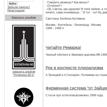
- Говорить можешь? Как жизнь?
- Отлично!! !
Забыли пароль?
- Ой, Светка, как здорово! Я тебя люблю, а то,
Регистрация
ничего, сама понимаешь...” И тут - ты! Ну, да
Заказать альбом
Светлана Злобина-Кутявина
Москва - Коктебель - Ленинград - Москва
1986 - 1988 гг.
Читайте Ремарка!
Черный обелиск и Звуковая дорожка МК.1988 
Рок в контексте плюрализма
заказать альбом
"Хулиганы 80-х"
А.Троицкий и А.Гаспарян .Полемика на стран
Фирменная система "от Зайце
Статья про атлетизм,возможно 1989 года.