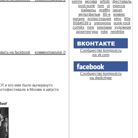
хиппи
москва
artists
фестиваль
post-punk
hmr
oi
пресса
байкеры
graffity
japan
мультфильм
80-е
комикс
garage
иллюстрация
etno
80е
60&#039;s
элеонора
punk-rock
comiks
new
реклама
художник
архитектура
ndw
neotribe
Сообщество kompost.ru
вать на facebook
комментариев: 0
на vk.com
Сообщество kompost.ru
на фейсбуке
Р, и его имя было вычеркнуто
отофестивале в Москве в августе