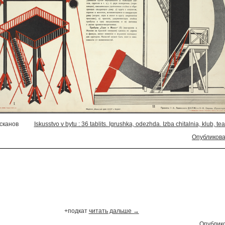
 сканов
Iskusstvo v bytu : 36 tablits. Igrushka, odezhda. Izba chitalnia, klub, tea
Опубликова
+подкат
читать дальше →
Опублико