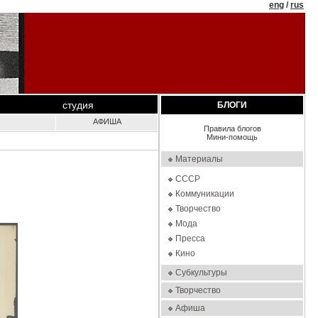
eng
/
rus
студия
БЛОГИ
АФИША
Правила блогов
Мини-помощь
Материалы
СССР
Коммуникации
Творчество
Мода
Пресса
Кино
Субкультуры
Творчество
Афиша