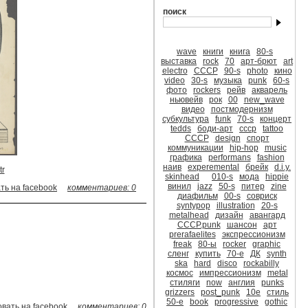
поиск
wave
книги
книга
80-s
выставка
rock
70
арт-брют
art
electro
СССР
90-s
photo
кино
video
30-s
музыка
punk
60-s
фото
rockers
рейв
акварель
ньювейв
рок
00
new_wave
видео
постмодернизм
субкультура
funk
70-s
концерт
tedds
боди-арт
ссср
tattoo
CCCР
design
спорт
коммуникации
hip-hop
music
графика
performans
fashion
наив
experemental
брейк
d.i.y.
tr
skinhead
010-s
мода
hippie
винил
jazz
50-s
питер
zine
ть на facebook
комментариев: 0
диафильм
00-s
совриск
syntypop
illustration
20-s
metalhead
дизайн
авангард
CCCР.punk
шансон
арт
prerafaelites
экспрессионизм
freak
80-ы
rocker
graphic
сленг
купить
70-е
ДК
synth
ska
hard
disco
rockabilly
космос
импрессионизм
metal
стиляги
now
англия
punks
grizzers
post_punk
10е
стиль
50-е
book
progressive
gothic
вать на facebook
комментариев: 0