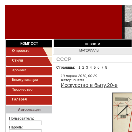
новости
КОМПОСТ
О проекте
МАТЕРИАЛЫ
СССР
Стили
Страницы
:
1
2
3
4
5
6
7
8
Хроника
19 марта 2010, 00:29
Коммуникации
Автор: buster
Исскусство в быту.20-е
Творчество
Галерея
Авторизация
Пользователь:
Пароль: