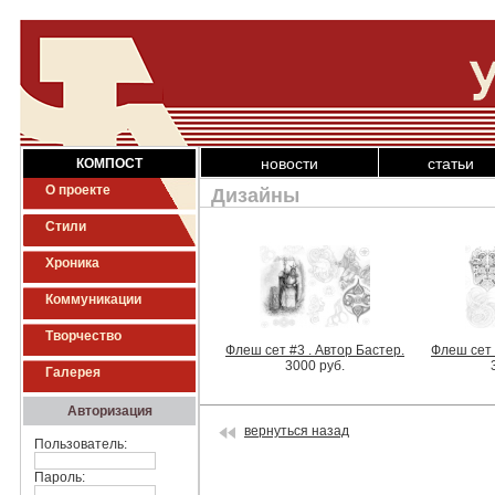
новости
статьи
КОМПОСТ
О проекте
Дизайны
Стили
Хроника
Коммуникации
Творчество
Флеш сет #3 . Автор Бастер.
Флеш сет 
3000 руб.
Галерея
Авторизация
вернуться назад
Пользователь:
Пароль: