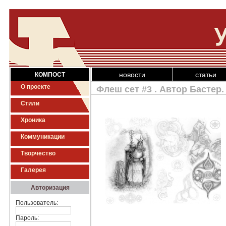
новости
статьи
КОМПОСТ
О проекте
Флеш сет #3 . Автор Бастер.
Стили
Хроника
Коммуникации
Творчество
Галерея
Авторизация
Пользователь:
Пароль: