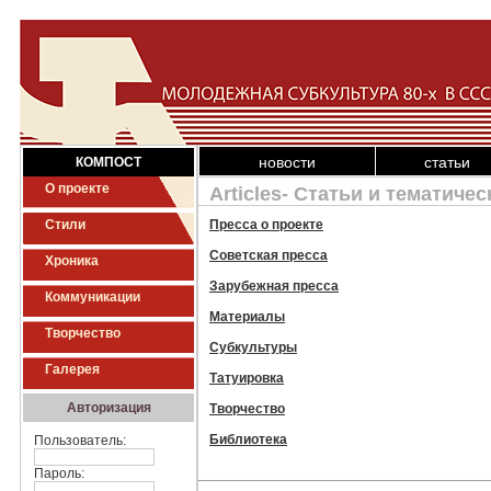
новости
статьи
КОМПОСТ
О проекте
Articles- Статьи и тематиче
Стили
Пресса о проекте
Советская пресса
Хроника
Зарубежная пресса
Коммуникации
Материалы
Творчество
Субкультуры
Галерея
Татуировка
Авторизация
Творчество
Библиотека
Пользователь:
Пароль: