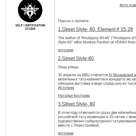
Фото и в
Пресса о проекте
1.Street Style- 80. Element # 15-28
The author of “Khuligany 80-kh” (“Hooligans of t
Style-80” atthe Moskva Pavilion at VDNKh from 
источник
2.Street Style-80
Лица улицы
30 апреля на ВВЦ откроется
IV Московский
мобильных тату-кабинетов и концерта экс-в
обещана выставка в виде слайд-шоу из тыся
Источник
Наталья Кострова
3.Street Style- 80
В этом году отмечаются сразу две юбилейн
российской тату конвенции и 25-летие с м
художественно-субкультурного татуировани
вместе с Перестройкой.
источник