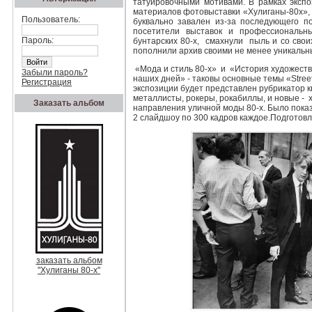
татуировочными мотивами. В рамках экспоз
материалов фотовыставки «Хулиганы-80х»,
Пользователь:
буквально завален из-за последующего п
посетители выставок и профессиональн
Пароль:
бунтарских 80-х, смахнули пыль и со сво
пополнили архив своими не менее уникаль
«Мода и стиль 80-х» и «История художеств
Забыли пароль?
наших дней» - таковы основные темы «Stree
Регистрация
экспозиции будет представлен рубрикатор кн
металлисты, рокеры, рокабиллы, и новые - 
Заказать альбом
направления уличной моды 80-х. Было пока
2 слайдшоу по 300 кадров каждое.Подготов
заказать альбом
"Хулиганы 80-х"