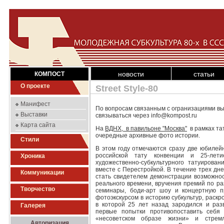
новости
статьи
КОМПОСТ
О проекте
Street Style-80
Манифест
По вопросам связанным с огранизациями выс
Выставки
связываться через info@kompost.ru
Карта сайта
На
ВДНХ, в павильоне "Москва"
в рамках та
очередные архивные фото истории.
Стили
В этом году отмечаются сразу две юбилей
российской тату конвенции и 25-ле
Хроника
художественно-субкультурного татуирова
вместе с Перестройкой. В течение трех д
Коммуникации
стать свидетелем демонстрации возможнос
реального времени, вручения премий по ра
Творчество
семинары, боди-арт шоу и концертную пр
фотоэкскурсом в историю субкультур, раскр
в которой 25 лет назад зародился и раз
Галерея
первые попытки противопоставить себя 
«несоветском образе жизни» и стрем
Авторизация