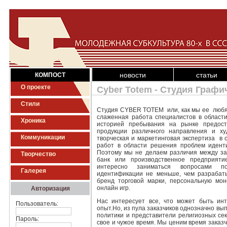
новости
статьи
КОМПОСТ
О проекте
Cyber Totem - Студия Графи
Стили
Студия CYBER TOTEM или, как мы ее любя 
слаженная работа специалистов в области
Хроника
историей пребывания на рынке предос
продукции различного направления и ху
Коммуникации
творческая и маркетинговая экспертиза в
работ в области решения проблем иденти
Поэтому мы не делаем различия между зак
Творчество
банк или производственное предприяти
интересно заниматься вопросами по
Галерея
идентификации не меньше, чем разрабаты
бренд торговой марки, персональную мон
онлайн игр.
Авторизация
Нас интересует все, что может быть ин
Пользователь:
опыт.Но, из пула заказчиков однозначно в
политики и представители религиозных сек
Пароль:
свое и чужое время. Мы ценим время заказ