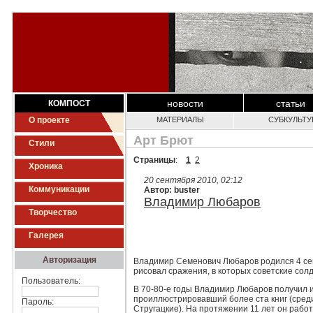
новости
статьи
КОМПОСТ
О проекте
МАТЕРИАЛЫ
СУБКУЛЬТ
Арт Брют
Стили
Страницы
:
1
2
Хроника
20 сентября 2010, 02:12
Коммуникации
Автор: buster
Владимир Любаров
Творчество
Галерея
Авторизация
Владимир Семенович Любаров родился 4 сен
рисовал сражения, в которых советские сол
Пользователь:
В 70-80-е годы Владимир Любаров получил и
проиллюстрировавший более ста книг (среди 
Пароль:
Стругацкие). На протяжении 11 лет он рабо