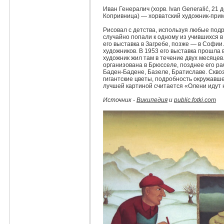
Иван Генералич (хорв. Ivan Generalić, 21
Копривница) — хорватский художник-прими
Рисовал с детства, используя любые под
случайно попали к одному из учившихся в
его выставка в Загребе, позже — в Софии
художников. В 1953 его выставка прошла 
художник жил там в течение двух месяце
организована в Брюсселе, позднее его р
Баден-Бадене, Базеле, Братиславе. Скво
гигантские цветы, подробность окружавшей
лучшей картиной считается «Олени идут н
Источник -
Википедия
и
public.fotki.com