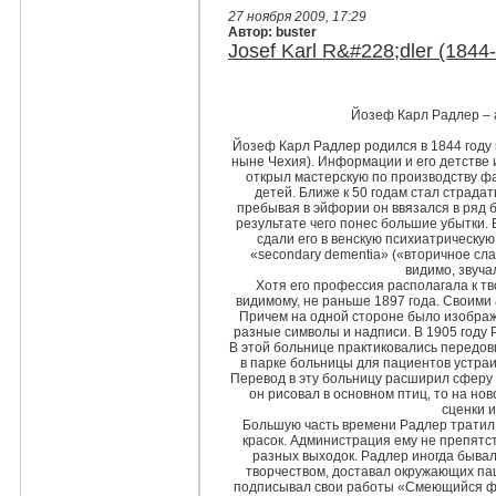
27 ноября 2009, 17:29
Автор: buster
Josef Karl R&#228;dler (1844
Йозеф Карл Радлер – 
Йозеф Карл Радлер родился в 1844 году в
ныне Чехия). Информации и его детстве и
открыл мастерскую по производству ф
детей. Ближе к 50 годам стал страдат
пребывая в эйфории он ввязался в ряд 
результате чего понес большие убытки. В
сдали его в венскую психиатрическую 
«secondary dementia» («вторичное сла
видимо, звуча
Хотя его профессия располагала к тв
видимому, не раньше 1897 года. Своими 
Причем на одной стороне было изображе
разные символы и надписи. В 1905 году 
В этой больнице практиковались передовы
в парке больницы для пациентов устраи
Перевод в эту больницу расширил сферу
он рисовал в основном птиц, то на но
сценки и
Большую часть времени Радлер тратил 
красок. Администрация ему не препятств
разных выходок. Радлер иногда бывал
творчеством, доставал окружающих па
подписывал свои работы «Смеющийся фил