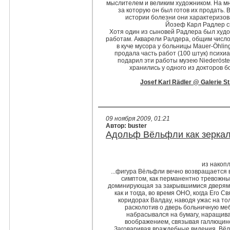
мыслителем и великим художником. На мно
за которую он был готов их продать. 
истории болезни они характеризов
Йозеф Карл Радлер ск
Хотя один из сыновей Радлера был худож
работам. Акварели Ралдера, общим числом
в куче мусора у больницы Mauer-Öhlin
продала часть работ (100 штук) психиа
подарил эти работы музею Niederöst
хранились у одного из докторов 
Josef Karl Rädler @ Galerie St
09 ноября 2009, 01:21
Автор: buster
Адольф Вёльфли как зерка
из накоп
...фигура Вёльфли вечно возвращается 
симптом, как перманентно тревожный
доминирующая за закрывшимися дверями 
как и тогда, во время ОНО, когда Его 
коридорах Валдау, наводя ужас на тол
расколотив о дверь больничную меб
набрасывался на бумагу, наращива
воображением, связывая галлюцино
Заговаривая враждебные видения, Вёл