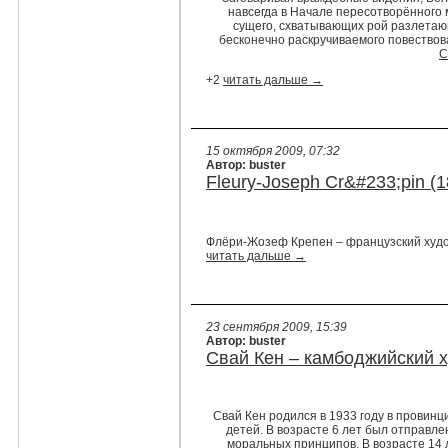
навсегда в Начале пересотворённого 
сущего, схватывающих рой разлетаю
бесконечно раскручиваемого повествова
С
+2
читать дальше →
15 октября 2009, 07:32
Автор: buster
Fleury-Joseph Cr&#233;pin (
Флёри-Жозеф Крепен – французский худо
читать дальше →
23 сентября 2009, 15:39
Автор: buster
Свай Кен – камбоджийский х
Свай Кен родился в 1933 году в провинци
детей. В возрасте 6 лет был отправле
моральных принципов. В возрасте 14 