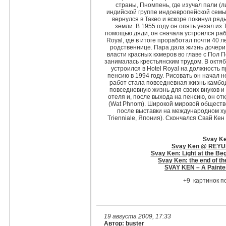
страны, Пномпень, где изучал пали (
индийской группе индоевропейской семьи 
вернулся в Такео и вскоре покинул ря
земли. В 1955 году он опять уехал из 
помощью дяди, он сначала устроился работ
Royal, где в итоге проработал почти 40 
родственнице. Пара дала жизнь дочери 
власти красных кхмеров во главе с Пол П
занималась крестьянским трудом. В октяб
устроился в Hotel Royal на должность п
пенсию в 1994 году. Рисовать он начал 
работ стала повседневная жизнь камбод
повседневную жизнь для своих внуков и
отеля и, после выхода на пенсию, он о
(Wat Phnom). Широкой мировой обществен
после выставки на международном ху
Trienniale, Япония). Скончался Свай Кен
Svay Ke
Svay Ken @ REYUM I
Svay Ken: Light at the Beg
Svay Ken: the end of th
SVAY KEN – A Painter
+9 картинок п
19 августа 2009, 17:33
Автор: buster