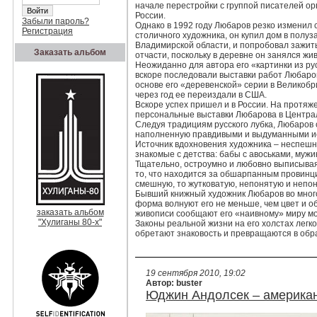
начале перестройки с группой писателей ор
России.
Забыли пароль?
Однако в 1992 году Любаров резко изменил
Регистрация
столичного художника, он купил дом в полу
Владимирской области, и попробовал зажить
Заказать альбом
отчасти, поскольку в деревне он занялся жи
Неожиданно для автора его «картинки из ру
вскоре последовали выставки работ Любаро
основе его «деревенской» серии в Великобр
через год ее переиздали в США.
Вскоре успех пришел и в России. На протя
персональные выставки Любарова в Централ
Следуя традициям русского лубка, Любаров 
наполненную правдивыми и выдуманными и
Источник вдохновения художника – неспешн
знакомые с детства: бабы с авоськами, мужи
Тщательно, остроумно и любовно выписывая 
то, что находится за обшарпанным провинци
смешную, то жутковатую, непонятую и непо
Бывший книжный художник Любаров во много
форма волнуют его не меньше, чем цвет и 
заказать альбом
живописи сообщают его «наивному» миру мон
"Хулиганы 80-х"
Законы реальной жизни на его холстах легк
обретают знаковость и превращаются в обр
19 сентября 2010, 19:02
Автор: buster
Юджин Андолсек – американ