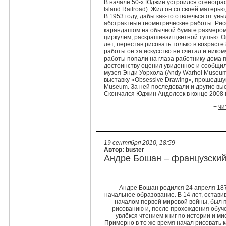
В начале 50-х Юджин устроился стеногра
Island Railroad). Жил он со своей матерь
В 1953 году, дабы как-то отвлечься от ун
абстрактные геометрические работы. Рисо
карандашом на обычной бумаге размером 
циркулем, раскрашивал цветной тушью. О
лет, перестав рисовать только в возрасте
работы он за искусство не считал и нико
работы попали на глаза работнику дома п
достоинству оценил увиденное и сообщил
музея Энди Уорхола (Andy Warhol Museum
выставку «Obsessive Drawing», прошедшую
Museum. За ней последовали и другие выс
Скончался Юджин Андолсек в конце 2008 г
+
чи
19 сентября 2010, 18:59
Автор: buster
Андре Бошан – французский
Андре Бошан родился 24 апреля 1873
начальное образование. В 14 лет, оставив
началом первой мировой войны, был п
рисованию и, после прохождения обуч
увлёкся чтением книг по истории и ми
Примерно в то же время начал рисовать 