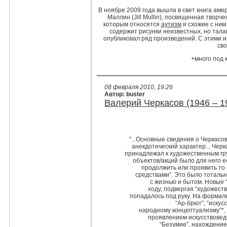
В ноябре 2009 года вышла в свет книга аме
Маллин (Jill Mullin), посвященная творч
которым относятся
аутизм
и схожие с ним
содержит рисунки неизвестных, но тал
опубликовал ряд произведений. С этими и
сво
+много под 
08 февраля 2010, 19:26
Автор: buster
Валерий Черкасов (1946 – 1
"...Основные сведения о Черкасо
анекдотический характер... Черк
принадлежал к художественным гр
объектов/акций было для него 
продолжить или проявить то
средствами”. Это было тотальн
с жизнью и бытом. Новые “
ходу, подвергая “художеств
попадалось под руку. На формаль
“Ар-брют”, “искус
народному концептуализму”*, 
проявлением искусствовед
“Безумие”, нахождение 