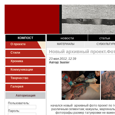
новости
статьи
КОМПОСТ
О проекте
МАТЕРИАЛЫ
СУБКУЛЬТУР
Новый архивный проект.Фот
Стили
23 мая 2012, 12:39
Хроника
Автор: buster
Коммуникации
Творчество
Галерея
Авторизация
Пользователь:
начался новый архивный фото проект по т
различным сегментам; кажуалы, маргиналы
Пароль:
фотографы.размер татуировки не важен