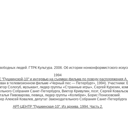
вободных людей. ГТРК Культура. 2006. Об истории нонконформистского искусс
1994
"Пушкинской-10" и интервью на съемках фильма по поводу распоряжения А.
ован в телевизионном фильме «Черный пес — Петербург», 1994). Участники: 
тор Сологуб, музыкант, лидер группы «Странные игры», Сергей Курехин, ком
ьного Собрания Санкт-Петербурга, Виктор Кривулин, поэт, Сергей Ковальский
талья Пивоварова, певица, лидер группы «Колибри», Борис Понизовский.
ер Алексей Ковалев, депутат Законодательного Собрания Санкт-Петербурга
АРТ-ЦЕНТР "Пушкинская-10". Из архива. 1994. Часть 2.