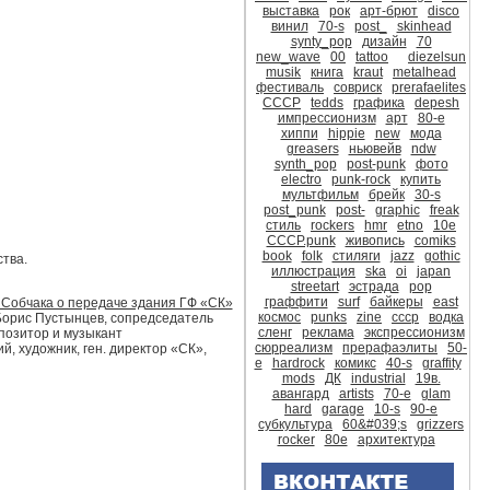
выставка
рок
арт-брют
disco
винил
70-s
post_
skinhead
synty_pop
дизайн
70
new_wave
00
tattoo
diezelsun
musik
книга
kraut
metalhead
фестиваль
совриск
prerafaelites
CCCР
tedds
графика
depesh
импрессионизм
арт
80-е
хиппи
hippie
new
мода
greasers
ньювейв
ndw
synth_pop
post-punk
фото
electro
punk-rock
купить
мультфильм
брейк
30-s
post_punk
post-
graphic
freak
стиль
rockers
hmr
etno
10е
CCCР.punk
живопись
comiks
book
folk
стиляги
jazz
gothic
тва.
иллюстрация
ska
oi
japan
streetart
эстрада
pop
граффити
surf
байкеры
east
 Собчака о передаче здания ГФ «СК»
космос
punks
zine
ссср
водка
Борис Пустынцев, сопредседатель
сленг
реклама
экспрессионизм
позитор и музыкант
сюрреализм
прерафаэлиты
50-
, художник, ген. директор «СК»,
е
hardrock
комикс
40-s
graffity
mods
ДК
industrial
19в.
авангард
artists
70-е
glam
hard
garage
10-s
90-е
субкультура
60&#039;s
grizzers
rocker
80е
архитектура