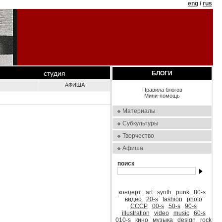
eng
/
rus
студия
БЛОГИ
АФИША
Правила блогов
Мини-помощь
Материалы
Субкультуры
Творчество
Афиша
поиск
концерт
art
synth
punk
80-s
видео
20-s
fashion
photo
СССР
00-s
50-s
90-s
illustration
video
music
60-s
010-s
кино
музыка
design
rock