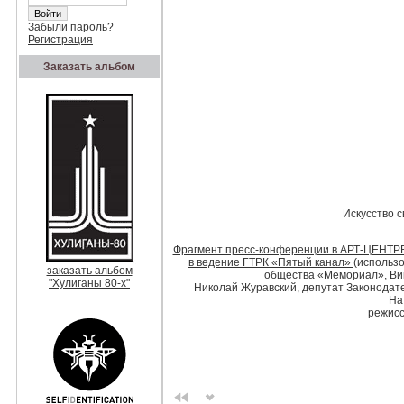
Забыли пароль?
Регистрация
Заказать альбом
Искусство с
Фрагмент пресс-конференции в АРТ-ЦЕНТРЕ 
в ведение ГТРК «Пятый канал»
(использ
заказать альбом
общества «Мемориал», Вик
"Хулиганы 80-х"
Николай Журавский, депутат Законодател
На
режисс