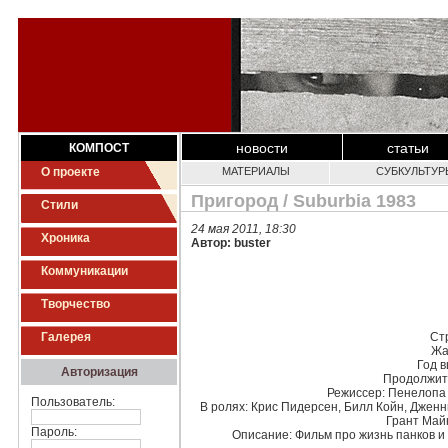
новости
статьи
КОМПОСТ
О проекте
МАТЕРИАЛЫ
СУБКУЛЬТУР
Пригород / Suburbia 1983
Стили
24 мая 2011, 18:30
Хроника
Автор: buster
Коммуникации
Творчество
Галерея
Ст
Жа
Год в
Авторизация
Продолжит
Режиссер
: Пенелопа
Пользователь:
В ролях
: Крис Пидерсен, Билл Койн, Дженн
Грант Май
Пароль:
Описание
: Фильм про жизнь панков и