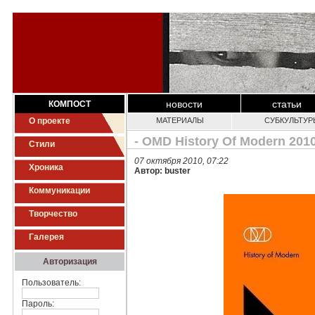
новости
статьи
КОМПОСТ
О проекте
МАТЕРИАЛЫ
СУБКУЛЬТУР
- OMD History Of Modern 201
Стили
07 октября 2010, 07:22
Хроника
Автор: buster
Коммуникации
Творчество
Галерея
Авторизация
Пользователь:
Пароль: