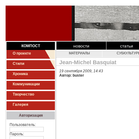
новости
статьи
КОМПОСТ
О проекте
МАТЕРИАЛЫ
СУБКУЛЬТУР
Jean-Michel Basquiat
Стили
19 сентября 2009, 14:43
Хроника
Автор: buster
Коммуникации
Творчество
Галерея
Авторизация
Пользователь:
Пароль: