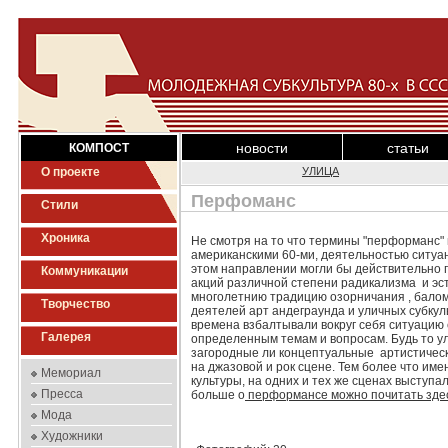
новости
статьи
КОМПОСТ
О проекте
УЛИЦА
Перфоманс
Стили
Хроника
Не смотря на то что термины "перформанс" и
американскими 60-ми, деятельностью ситуани
этом направлении могли бы действительно 
Коммуникации
акций различной степени радикализма и эс
многолетнию традицию озорничания , балом
Творчество
деятелей арт андеграунда и уличных субкул
времена взбалтывали вокруг себя ситуацию
Галерея
определенным темам и вопросам. Будь то ул
загородные ли концептуальные артистическ
на джазовой и рок сцене. Тем более что имен
Мемориал
культуры, на одних и тех же сценах выступа
Пресса
больше о
перформансе можно почитать здес
Мода
Художники