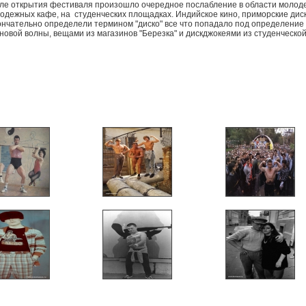
осле открытия фестиваля произошло очередное послабление в области молод
одежных кафе, на студенческих площадках. Индийское кино, приморские диско
кончательно определели термином "диско" все что попадало под определение
овой волны, вещами из магазинов "Березка" и дискджокеями из студенческой