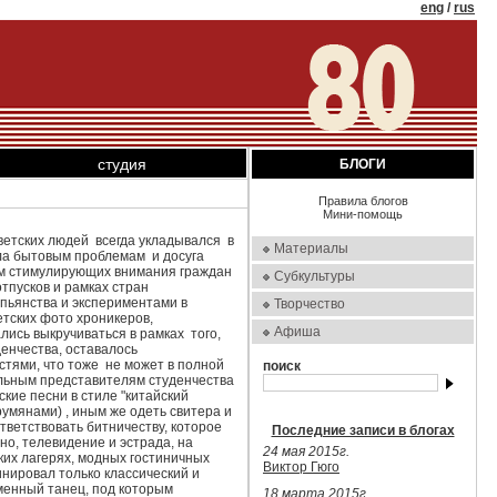
eng
/
rus
студия
БЛОГИ
Правила блогов
Мини-помощь
ветских людей
всегда укладывался
в
Материалы
ла бытовым проблемам и досуга
ам стимулирующих внимания граждан
Субкультуры
тпусков и рамках стран
 пьянства и экспериментами в
Творчество
етских фото хроникеров,
Афиша
ись выкручиваться в рамках того,
енчества, оставалось
стями, что тоже не может в полной
поиск
ельным представителям студенчества
кие песни в стиле "китайский
умянами) , иным же одеть свитера и
тветствовать битничеству, которое
Последние записи в блогах
но, телевидение и эстрада, на
24 мая 2015г.
ких лагерях, модных гостиничных
Виктор Гюго
инировал только классический и
еменный танец, под которым
18 марта 2015г.