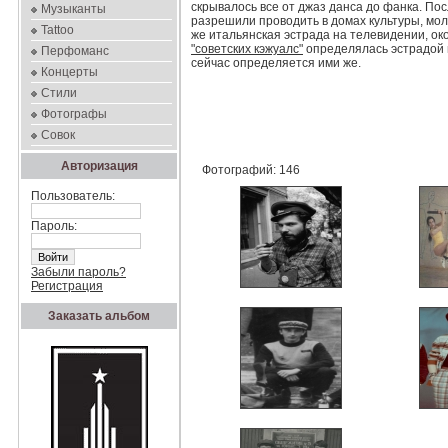
скрывалось все от джаз данса до фанка. П
Музыканты
разрешили проводить в домах культуры, мол
Tattoo
же итальянская эстрада на телевидении, о
"советских кэжуалс"
определялась эстрадой н
Перфоманс
сейчас определяется ими же.
Концерты
Стили
Фотографы
Совок
Авторизация
Фотографий: 146
Пользователь:
Пароль:
Забыли пароль?
Регистрация
Заказать альбом