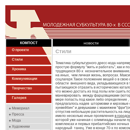
новости
КОМПОСТ
О проекте
Стили
Стили
Тематика субкультурного дресс-кода напрям
простую формулу "жить и работать", как и
Хроника
трудящихся 80-х незначительное внимание
на иных, чем личная жизнь, вопросах. Макс
Коммуникации
соцлагеря.Такое положение вещей о в свою 
области внешнего вида, укладывающихся в те
пытающихся отразить в исторических катало
Творчество
что можно достать из под полы или сшить 
маневрировать между фарцовщиками (которые
Галерея
мере попасть под какое либо определение 
предлагалось надев штормовки и кирзовые с
хунвейбин" и девушками с макияжем "фри"(
Мемориал
отпустив небольшую растительность на лице 
Пресса
имело несколько иные проявления
в городс
которой уже начиная с олимпиады начали пр
Мода
комплексах и первых прибалтийских ночных в
Художники
народный танец. Уже в конце 70-х по комсо