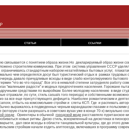
статьи
ссылки
ую связывается с понятием образа жизни.Но
декларируемый образ жизни со
 положено строителям коммунизма. При этом система управления СССР уделя
, ограничиваясь стандартным набором незатейливых бытовых услуг, плакат
имально чем определялся досуг был туристический отдых в
рамках трудовых о
очередь давало причудливые всходы в виде слабо контролируемого бытового
рмин "что во что горазд". Все это в немалой степени затрудняло работу сов
гах "маленькие радости" и модных предпочтениях населения. Горожане пытал
подручными средствами по выкройкам. Более молодому населению в виде студ
 отражали ,по сути, стиль casuals того периода) и собственными возможно
, из-за все еще присутствующего дефицита. Наиболее романтическим и деят
апоги, отбыть на комсомолькие стройки и слеты КСП. Где и распевать авторс
обычно выражалось в подведенных черным карандашом глазами и польскими р
(которую стали разрешать в советских вузах уже в конце 70-х) визуально соо
кой среде
. Ориентиры в обычной
городской моде
расставляло пуританское ки
обиваться новые ритмы. Диско стиль, вскормленный на дискотеках в пионэрс
арьете, дал свои всходы в области танцевальной культуры, где до этого дом
мольским стройкам начали ездить агитпоезда, включавших в программу совр