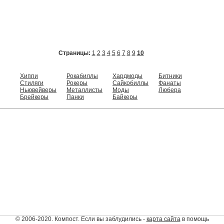
Страницы:
1
2
3
4
5
6
7
8
9
10
Хиппи
Рокабиллы
Хардмоды
Битники
Стиляги
Рокеры
Сайкобиллы
Фанаты
Ньювейверы
Металлисты
Моды
Любера
Брейкеры
Панки
Байкеры
© 2006-2020. Компост. Если вы заблудились -
карта сайта
в помощь