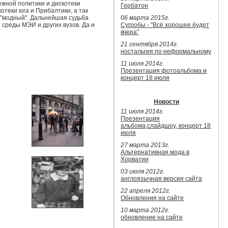
ежной политики и дискотеки
Гербатон
теки юга и Прибалтики, а так
 "модный". Дальнейшая судьба
06 марта 2015г.
 среды МЭИ и других вузов. Да и
Сугробы - "Всё хорошее будет
вчера"
21 сентября 2014г.
ностальгия по неформальному
11 июля 2014г.
Презентация фотоальбома и
концерт 18 июля
Новости
11 июля 2014г.
Презентация
альбома,слайдшоу, концерт 18
июля
27 марта 2013г.
Альтернативная мода в
Хорватии
03 июля 2012г.
англоязычная версия сайта
22 апреля 2012г.
Обновления на сайте
10 марта 2012г.
обновление на сайте