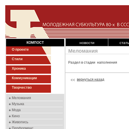
новости
стат
КОМПОСТ
О проекте
Меломания
Стили
Раздел в стадии наполнения
Хроника
Коммуникации
вернуться назад
Творчество
Меломания
Музыка
Мода
Кино
Живопись
Перформанс