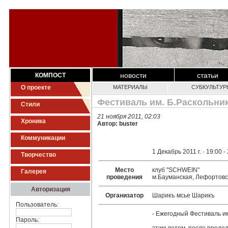
новости
статьи
КОМПОСТ
О проекте
МАТЕРИАЛЫ
СУБКУЛЬТУР
Фестиваль им. Б.Раскольник
Стили
21 ноября 2011, 02:03
Хроника
Автор: buster
Коммуникации
1 Декабрь 2011 г. ·
19:00
-
Творчество
Место
клуб "SCHWEIN"
Галерея
проведения
м.Бауманская, Лефортовс
Авторизация
Организатор
Шарикъ мсье Шарикъ
Пользователь:
- Ежегодный Фестиваль им
Пароль: