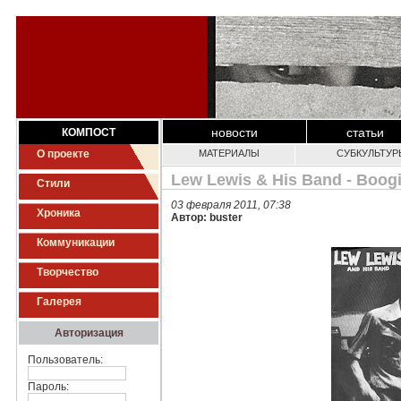
новости
статьи
КОМПОСТ
О проекте
МАТЕРИАЛЫ
СУБКУЛЬТУР
Lew Lewis & His Band - Boogi
Стили
03 февраля 2011, 07:38
Хроника
Автор: buster
Коммуникации
Творчество
Галерея
Авторизация
Пользователь:
Пароль: