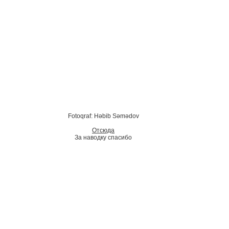
Fotoqraf: Həbib Səmədov
Отсюда
За наводку спасибо