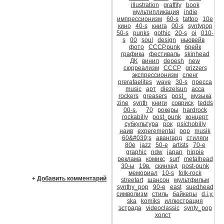
illustration
graffity
book
мультипликация
indie
импрессионизм
60-s
tattoo
10е
кино
40-s
книга
00-s
syntypop
50-s
punks
gothic
20-s
oi
010-
s
00
soul
design
ньювейв
фото
CCCР.punk
брейк
графика
фестиваль
skinhead
ДК
винил
depesh
new
сюрреализм
CCCР
grizzers
экспрессионизм
сленг
prerafaelites
wave
30-s
пресса
music
арт
diezelsun
асса
rockers
greasers
post_
музыка
zine
synth
книги
совриск
tedds
00-s.
70
рокеры
hardrock
rockabilly
post_punk
концерт
субкультура
рок
psichobilly
наив
experemental
pop
musik
60&#039;s
авангард
стиляги
80е
jazz
50-е
artists
70-е
graphic
ndw
japan
hippie
реклама
комикс
surf
metalhead
30-ы
19в.
скинхед
post-punk
мемориал
10-s
folk-rock
+
Добавить комментарий
streetart
шансон
мультфильм
synthy_pop
90-е
east
suedhead
символизм
стиль
байкеры
d.i.y.
ska
komiks
иллюстрация
эстрада
videoclassic
synty_pop
холст