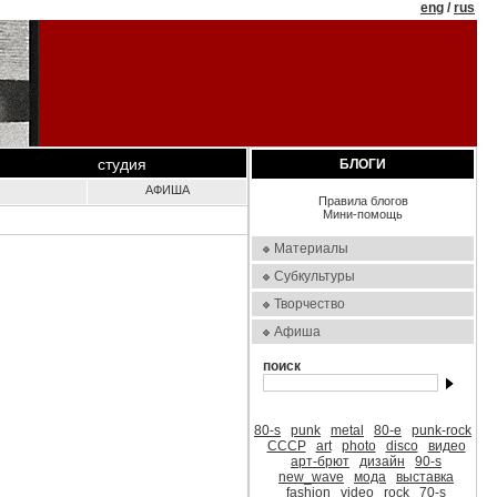
eng
/
rus
студия
БЛОГИ
АФИША
Правила блогов
Мини-помощь
Материалы
Субкультуры
Творчество
Афиша
поиск
80-s
punk
metal
80-е
punk-rock
СССР
art
photo
disco
видео
арт-брют
дизайн
90-s
new_wave
мода
выставка
fashion
video
rock
70-s