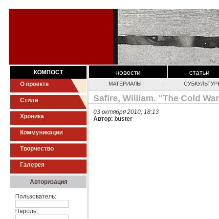
новости
статьи
КОМПОСТ
О проекте
МАТЕРИАЛЫ
СУБКУЛЬТУР
Safire, William. "The Cold Wa
Стили
03 октября 2010, 18:13
Хроника
Автор: buster
Коммуникации
Творчество
Галерея
Авторизация
Пользователь:
Пароль: