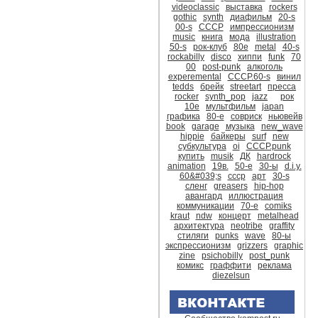
videoclassic
выставка
rockers
gothic
synth
диафильм
20-s
00-s
CCCР
импрессионизм
music
книга
мода
illustration
50-s
рок-клуб
80е
metal
40-s
rockabilly
disco
хиппи
funk
70
00
post-punk
алкоголь
experemental
СССР.60-s
винил
tedds
брейк
streetart
пресса
rocker
synth_pop
jazz
рок
10е
мультфильм
japan
графика
80-е
совриск
ньювейв
book
garage
музыка
new_wave
hippie
байкеры
surf
new
субкультура
oi
CCCР.punk
купить
musik
ДК
hardrock
animation
19в.
50-е
30-ы
d.i.y.
60&#039;s
ссср
арт
30-s
сленг
greasers
hip-hop
авангард
иллюстрация
коммуникации
70-е
comiks
kraut
ndw
концерт
metalhead
архитектура
neotribe
graffity
стиляги
punks
wave
80-ы
экспрессионизм
grizzers
graphic
zine
psichobilly
post_punk
комикс
граффити
реклама
diezelsun