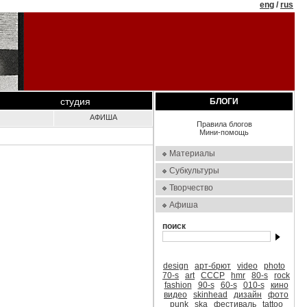
eng
/
rus
студия
БЛОГИ
АФИША
Правила блогов
Мини-помощь
Материалы
Субкультуры
Творчество
Афиша
поиск
design
арт-брют
video
photo
70-s
art
СССР
hmr
80-s
rock
fashion
90-s
60-s
010-s
кино
видео
skinhead
дизайн
фото
punk
ska
фестиваль
tattoo