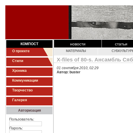
новости
статьи
КОМПОСТ
О проекте
МАТЕРИАЛЫ
СУБКУЛЬТУР
Х-files of 80-s. Ансамбль Ся
Стили
01 сентября 2010, 02:29
Хроника
Автор: buster
Коммуникации
Творчество
Галерея
Авторизация
Пользователь:
Пароль: