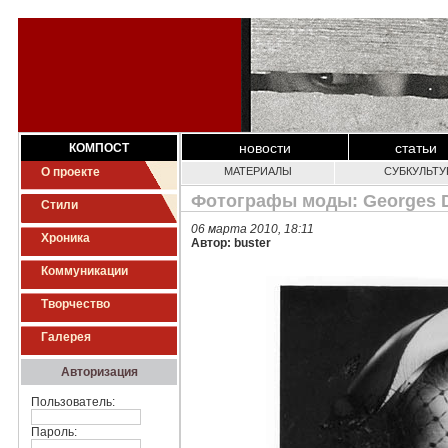
новости
статьи
КОМПОСТ
О проекте
МАТЕРИАЛЫ
СУБКУЛЬТ
Фотографы моды: Georges D
Стили
06 марта 2010, 18:11
Хроника
Автор: buster
Коммуникации
Творчество
Галерея
Авторизация
Пользователь:
Пароль: