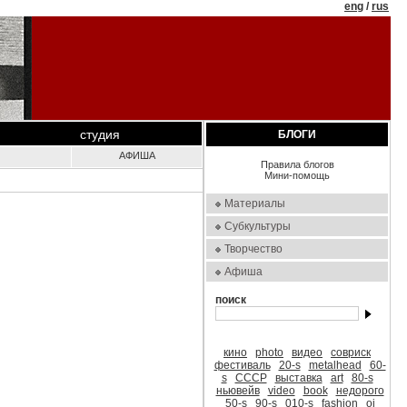
eng
/
rus
студия
БЛОГИ
АФИША
Правила блогов
Мини-помощь
Материалы
Субкультуры
Творчество
Афиша
поиск
кино
photo
видео
совриск
фестиваль
20-s
metalhead
60-
s
СССР
выставка
art
80-s
ньювейв
video
book
недорого
50-s
90-s
010-s
fashion
oi