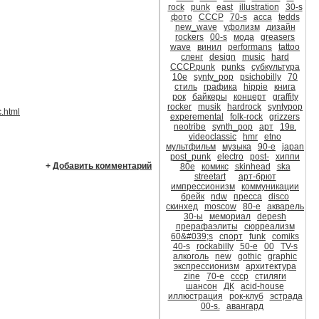
rock
punk
east
illustration
30-s
фото
CCCР
70-s
асса
tedds
new_wave
уфолизм
дизайн
rockers
00-s
мода
greasers
wave
винил
performans
tattoo
сленг
design
music
hard
CCCР.punk
punks
субкультура
10е
synty_pop
psichobilly
70
стиль
графика
hippie
книга
рок
байкеры
концерт
graffity
rocker
musik
hardrock
syntypop
c.html
experemental
folk-rock
grizzers
neotribe
synth_pop
арт
19в.
videoclassic
hmr
etno
мультфильм
музыка
90-е
japan
post_punk
electro
post-
хиппи
+
Добавить комментарий
80е
комикс
skinhead
ska
streetart
арт-брют
импрессионизм
коммуникации
брейк
ndw
пресса
disco
скинхед
moscow
80-е
акварель
30-ы
мемориал
depesh
прерафаэлиты
сюрреализм
60&#039;s
спорт
funk
comiks
40-s
rockabilly
50-е
00
TV-s
алкоголь
new
gothic
graphic
экспрессионизм
архитектура
zine
70-е
ссср
стиляги
шансон
ДК
acid-house
иллюстрация
рок-клуб
эстрада
00-s.
авангард