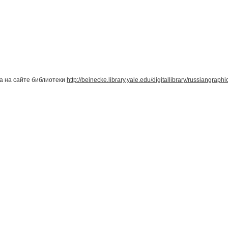
а на сайте библиотеки
http://beinecke.library.yale.edu/digitallibrary/russiangraphi