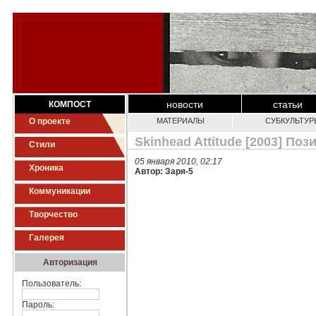
новости
статьи
КОМПОСТ
О проекте
МАТЕРИАЛЫ
СУБКУЛЬТУР
Skinhead Attitude [2003] По
Стили
05 января 2010, 02:17
Хроника
Автор: Заря-5
Коммуникации
Творчество
Галерея
Авторизация
Пользователь:
Пароль: