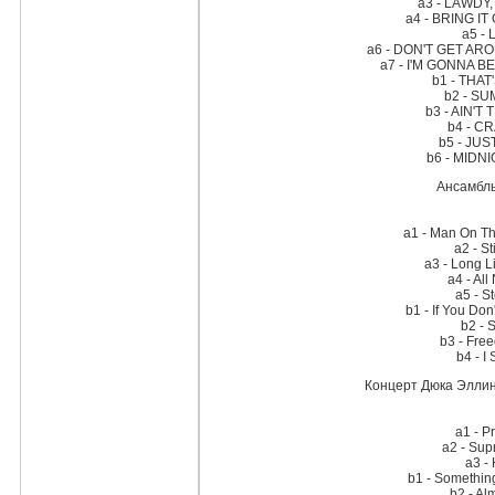
a3 - LAWDY
a4 - BRING I
a5 -
a6 - DON'T GET A
a7 - I'M GONNA 
b1 - THAT
b2 - S
b3 - AIN'T
b4 - C
b5 - JU
b6 - MIDN
Ансамбль
a1 - Man On Th
a2 - St
a3 - Long L
a4 - Al
a5 - S
b1 - If You Don
b2 - 
b3 - Fre
b4 - I
Концерт Дюка Эллинг
a1 - P
a2 - Su
a3 -
b1 - Somethin
b2 - Al