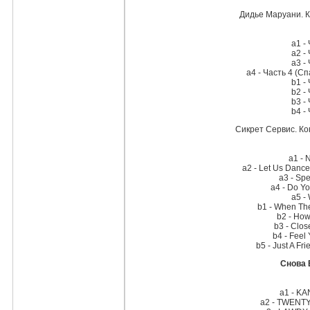
Дидье Маруани. К
a1 -
a2 -
a3 -
a4 - Часть 4 (
b1 -
b2 -
b3 -
b4 -
Сикрет Сервис. Ко
a1 - 
a2 - Let Us Dance 
a3 - Sp
a4 - Do 
a5 -
b1 - When The
b2 - How
b3 - Clos
b4 - Feel
b5 - Just A Fr
Снова 
a1 - K
a2 - TWENT