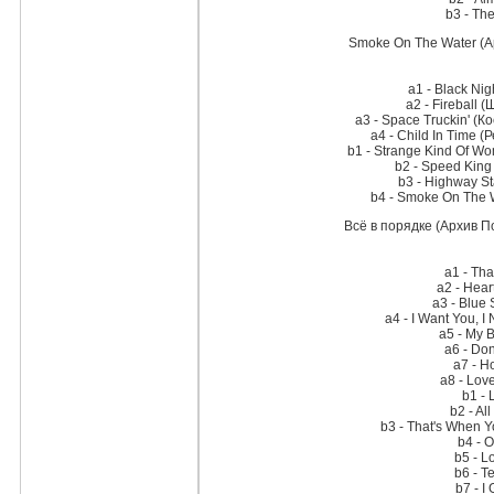
b3 - Th
Smoke On The Water (
a1 - Black Ni
a2 - Fireball
a3 - Space Truckin' (
a4 - Child In Time 
b1 - Strange Kind Of 
b2 - Speed King
b3 - Highway S
b4 - Smoke On The 
Всё в порядке (Архив 
a1 - Tha
a2 - Hear
a3 - Blue
a4 - I Want You, 
a5 - My 
a6 - Do
a7 - 
a8 - Lov
b1 -
b2 - Al
b3 - That's When 
b4 - 
b5 - L
b6 - T
b7 - I