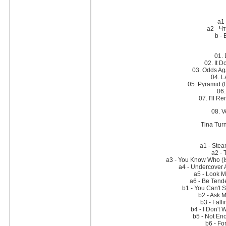
a1
a2 - Ч
b -
01.
02. It D
03. Odds Ag
04. 
05. Pyramid (
06.
07. I'll 
08. 
Tina Turn
a1 - Ste
a2 - 
a3 - You Know Who (
a4 - Undercover 
a5 - Look M
a6 - Be Tend
b1 - You Can't 
b2 - Ask 
b3 - Fall
b4 - I Don't
b5 - Not E
b6 - Fo