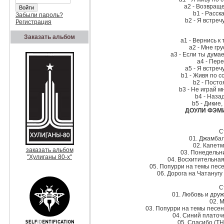
a2 - Возвращ
b1 - Расск
Забыли пароль?
b2 - Я встреч
Регистрация
Заказать альбом
a1 - Вернись к
a2 - Мне гру
a3 - Если ты дум
a4 - Пере
a5 - Я встреч
b1 - Живя по с
b2 - Пост
b3 - Не играй м
b4 - Наза
b5 - Дикие
ДОУЛИ ФЭМИЛ
С
01. Джамба
02. Капет
заказать альбом
03. Понедельн
"Хулиганы 80-х"
04. Восхитительна
05. Попурри на темы пес
06. Дорога на Чатану
С
01. Любовь и дру
02. 
03. Попурри на темы песе
04. Синий плато
05. Спасибо (