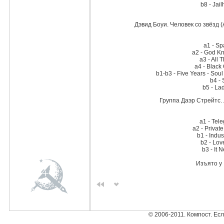
b8 - Jai
Дэвид Боуи. Человек со звёзд
a1 - Sp
a2 - God K
a3 - All
a4 - Black
b1-b3 - Five Years - So
b4 -
b5 - La
Группа Даэр Стрейтс.
a1 - Tel
a2 - Privat
b1 - Indu
b2 - Lov
b3 - It
Изъято у
© 2006-2011. Компост. Ес