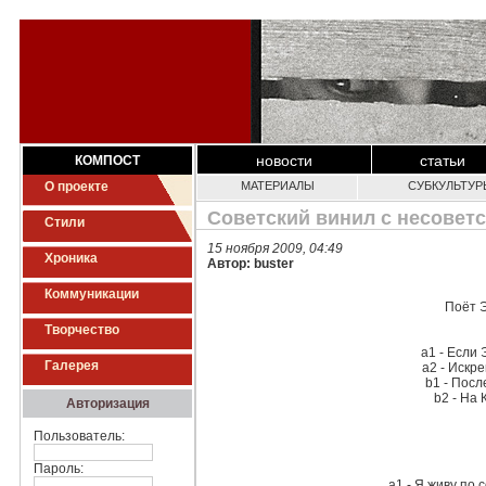
новости
статьи
КОМПОСТ
О проекте
МАТЕРИАЛЫ
СУБКУЛЬТУР
Советский винил с несовет
Стили
15 ноября 2009, 04:49
Хроника
Автор: buster
Коммуникации
Поёт 
Творчество
a1 - Если
Галерея
a2 - Искр
b1 - Пос
b2 - На
Авторизация
Пользователь:
Пароль:
a1 - Я живу по 