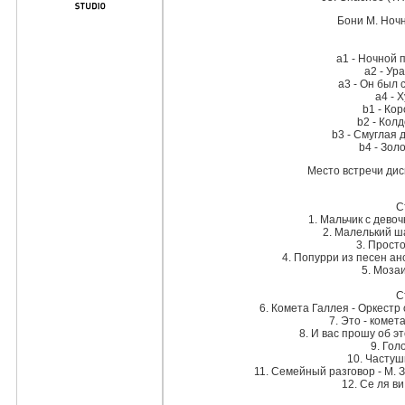
Бони М. Ноч
a1 - Ночной 
a2 - Ур
a3 - Он был
a4 - 
b1 - Ко
b2 - Кол
b3 - Смуглая 
b4 - Зол
Место встречи диск
С
1. Мальчик с девоч
2. Малелький ша
3. Просто
4. Попурри из песен ан
5. Мозаи
С
6. Комета Галлея - Оркестр
7. Это - комет
8. И вас прошу об э
9. Гол
10. Частуш
11. Семейный разговор - М. 
12. Се ля в