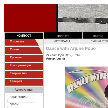
новости
статьи
КОМПОСТ
О проекте
МАТЕРИАЛЫ
СУБКУЛЬТУР
Dance with Arjune Popo
Стили
21 сентября 2009, 01:40
Хроника
Автор: buster
Коммуникации
Творчество
Галерея
Авторизация
Пользователь:
Пароль: