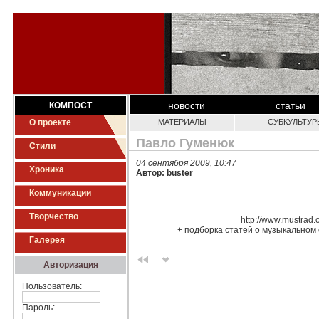
новости
статьи
КОМПОСТ
О проекте
МАТЕРИАЛЫ
СУБКУЛЬТУР
Павло Гуменюк
Стили
04 сентября 2009, 10:47
Хроника
Автор: buster
Коммуникации
Творчество
http://www.mustrad.
+ подборка статей о музыкальном 
Галерея
Авторизация
Пользователь:
Пароль: