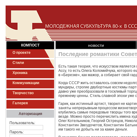
новости
КОМПОСТ
О проекте
Последние романтики Совет
Стили
Есть такая теория, что искусством является
Ассу, то есть Олега Коломийчука, которого 
Хроника
в «Березке», как мажор, а собирает свой г
Коммуникации
Когда СССР жить оставалось совсем недолго
мундиры, строгие двубортные костюмы парт
давно уже преобразовали в тоскливый торг
Творчество
прежнему ценны. Стиль славной эпохи уже 
Галерея
Гарик, как истинный артист, творил не карт
заняты непрерывным процессом жизнетворчес
клубились самые передовые творцы того вре
Авторизация
везде. Можно просто перечислить имена худ
Олег Котельников, Георгий Острецов, Никол
Пользователь:
Константин Звездочетов, Константин Батынко
им такого не добыть ни за какие деньги.
Пароль: