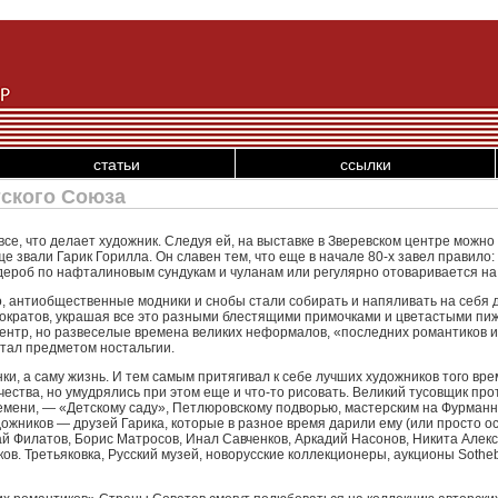
статьи
ссылки
ского Союза
 все, что делает художник. Следуя ей, на выставке в Зверевском центре можн
еще звали Гарик Горилла. Он славен тем, что еще в начале 80-х завел правило
ардероб по нафталиновым сундукам и чуланам или регулярно отоваривается н
, антиобщественные модники и снобы стали собирать и напяливать на себя 
ократов, украшая все это разными блестящими примочками и цветастыми пиж
центр, но развеселые времена великих неформалов, «последних романтиков и
стал предметом ностальгии.
инки, а саму жизнь. И тем самым притягивал к себе лучших художников того вр
тва, но умудрялись при этом еще и что-то рисовать. Великий тусовщик прот
мени, — «Детскому саду», Петлюровскому подворью, мастерским на Фурманно
ожников — друзей Гарика, которые в разное время дарили ему (или просто о
ай Филатов, Борис Матросов, Инал Савченков, Аркадий Насонов, Никита Алек
в. Третьяковка, Русский музей, новорусские коллекционеры, аукционы Sotheby