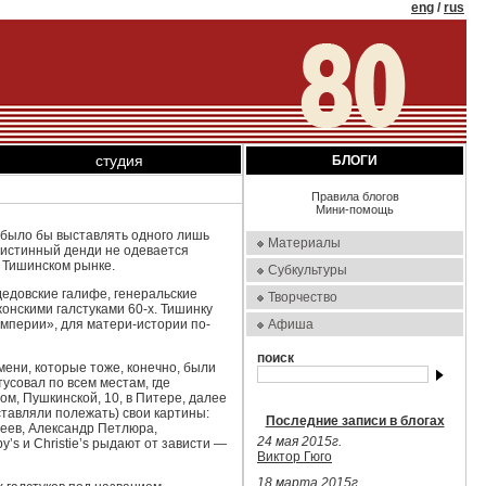
eng
/
rus
студия
БЛОГИ
Правила блогов
Мини-помощь
о было бы выставлять одного лишь
Материалы
: истинный денди не одевается
а Тишинском рынке.
Субкультуры
дедовские галифе, генеральские
Творчество
онскими галстуками 60-х. Тишинку
мперии», для матери-истории по-
Афиша
поиск
емени, которые тоже, конечно, были
усовал по всем местам, где
м, Пушкинской, 10, в Питере, далее
ставляли полежать) свои картины:
Последние записи в блогах
сеев, Александр Петлюра,
24 мая 2015г.
’s и Christie’s рыдают от зависти —
Виктор Гюго
18 марта 2015г.