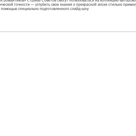
их романтиков» Страны Советов смогут полюбоваться на коллекцию авторских
еской точности — углубить свои знания о прекрасной эпохе стильно прикин
с помощью специально подготовленного слайд-шоу.