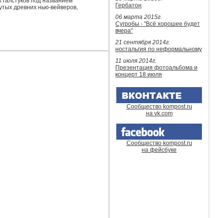
 галстуков под названием
Гербатон
утых древних нью-вейверов,
06 марта 2015г.
Сугробы - "Всё хорошее будет
вчера"
21 сентября 2014г.
ностальгия по неформальному
11 июля 2014г.
Презентация фотоальбома и
концерт 18 июля
Сообщество kompost.ru
на vk.com
Сообщество kompost.ru
на фейсбуке