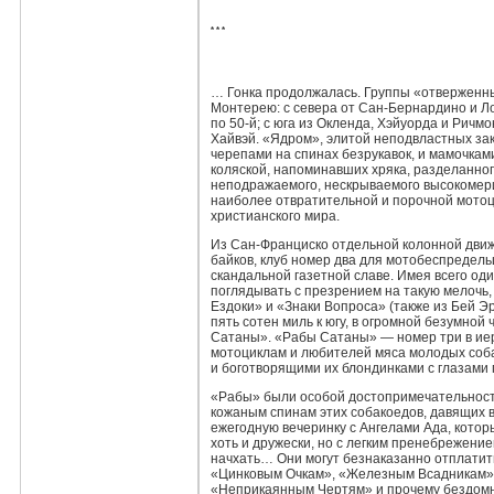
* * *
… Гонка продолжалась. Группы «отверженны
Монтерею: с севера от Сан‑Бернардино и Л
по 50‑й; с юга из Окленда, Хэйуорда и Ричмо
Хайвэй. «Ядром», элитой неподвластных за
черепами на спинах безрукавок, и мамочкам
коляской, напоминавших хряка, разделанно
неподражаемого, нескрываемого высокомери
наиболее отвратительной и порочной мото
христианского мира.
Из Сан‑Франциско отдельной колонной движ
байков, клуб номер два для мотобеспредел
скандальной газетной славе. Имея всего о
поглядывать с презрением на такую мелочь
Ездоки» и «Знаки Вопроса» (также из Бей Э
пять сотен миль к югу, в огромной безумн
Сатаны». «Рабы Сатаны» — номер три в ие
мотоциклам и любителей мяса молодых соба
и боготворящими их блондинками с глазами
«Рабы» были особой достопримечательност
кожаным спинам этих собакоедов, давящих в
ежегодную вечеринку с Ангелами Ада, котор
хоть и дружески, но с легким пренебрежени
начхать… Они могут безнаказанно отплатит
«Цинковым Очкам», «Железным Всадникам»,
«Неприкаянным Чертям» и прочему бездомно