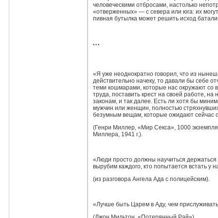
человеческими отбросами, настолько непотр
«отверженных» — с севера или юга: их могут
пивная бутылка может решить исход батали
* * *
«Я уже неоднократно говорил, что из нынеш
действительно начеку, то давали бы себе о
теми кошмарами, которые нас окружают со 
труда, поставить крест на своей работе, на
законам, и так далее. Есть ли хотя бы миним
мужчин или женщин, полностью стряхнувших
безумным вещам, которые ожидают сейчас от
(Генри Миллер, «Мир Секса», 1000 экземпля
Миллера, 1941 г.).
«Люди просто должны научиться держаться 
вырубим каждого, кто попытается встать у н
(из разговора Ангела Ада с полицейским).
«Лучше быть Царем в Аду, чем прислуживат
(Джон Мильтон, «Потерянный Рай»).