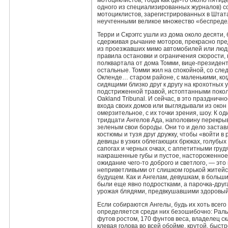
мотоциклистов, тогда как где‑то около пяти
одного из специализированных журналов) с
мотоциклистов, зарегистрированных в Штата
неучтенными великое множество «беспреде
Терри и Скрэггс ушли из дома около десяти,
сдерживая рычание моторов, прекрасно пре
из проезжавших мимо автомобилей или люди
правила остановки и ограничения скорости, н
полквартала от дома Томми, вице‑президент
остальные. Томми жил на спокойной, со сл
Окленде… старом районе, с маленькими, ко
сидящими близко друг к другу на крохотных 
подстриженной травой, истоптанными покол
Oakland Tribunal. И сейчас, в это праздничн
входа своих домов или выглядывали из окон
омерзительное, с их точки зрения, шоу. К о
тридцати Ангелов Ада, наполовину перекрыв
зеленым свои бороды. Они то и дело застав
костюмы и тузя друг дружку, чтобы «войти в
девицы в узких облегающих брюках, голубых к
сапогах и черных очках, с аппетитными гру
накрашенные губы и пустое, настороженное
ожидание чего‑то доброго и светлого, — эт
неприветливыми от слишком горькой житейск
будущем. Как и Ангелам, девушкам, в больш
были еще явно подростками, а парочка‑дру
урожая блядями, предвкушавшими здоровый 
Если собираются Ангелы, будь их хоть всего
определяется среди них безошибочно: Рал
футов ростом, 170 фунтов веса, владелец с
клевая голова во всей обойме, крутой, быс