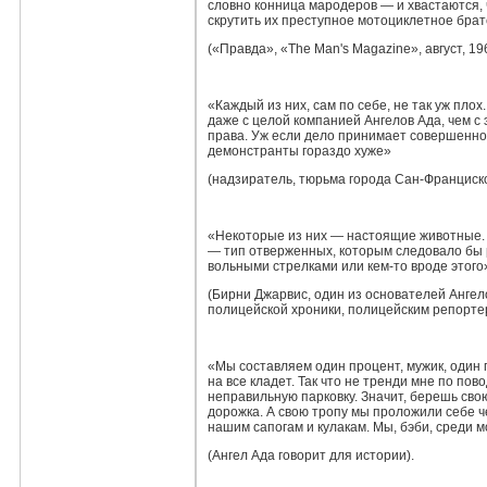
словно конница мародеров — и хвастаются, 
скрутить их преступное мотоциклетное брат
(«Правда», «The Man's Magazine», август, 19
«Каждый из них, сам по себе, не так уж плох
даже с целой компанией Ангелов Ада, чем 
права. Уж если дело принимает совершенно
демонстранты гораздо хуже»
(надзиратель, тюрьма города Сан‑Франциско
«Некоторые из них — настоящие животные. 
— тип отверженных, которым следовало бы р
вольными стрелками или кем‑то вроде этого
(Бирни Джарвис, один из основателей Ангел
полицейской хроники, полицейским репортеро
«Мы составляем один процент, мужик, один 
на все кладет. Так что не тренди мне по пов
неправильную парковку. Значит, берешь свою
дорожка. А свою тропу мы проложили себе ч
нашим сапогам и кулакам. Мы, бэби, среди 
(Ангел Ада говорит для истории).