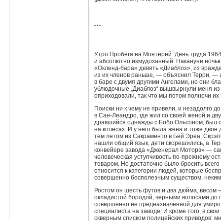
* * *
Утро Пробега на Монтерей. День труда 1964
и абсолютно измудоханный. Накануне ночью
«Окленд‑бара» девять «Диаблоз», из вражде
из их членов раньше, — объяснил Терри, — а
в баре с двумя другими Ангелами, но они бла
ублюдочные „Диаблоз“ вышвырнули меня из 
оприходовали, так что мы потом полночи их 
Поиски ни к чему не привели, и незадолго д
в Сан‑Леандро, где жил со своей женой и дв
дравшийся однажды с Бобо Ольсоном, был 
на колесах. И у него была жена и тоже двое
тем летом из Сакраменто в Бей Эреа, Скрэгг
нашли общий язык, дети скорешились, а Тер
конвейере завода «Дженерал Моторз» — сам
человеческая уступчивость по‑прежнему ос
товаром. Но достаточно было бросить всего 
относится к категории людей, которые бес
совершенно бесполезным существом, неким
Ростом он шесть футов и два дюйма, весом
окладистой бородой, черными волосами до 
совершенно не предназначенной для умиро
специалиста на заводе. И кроме того, в сво
скверным списком полицейских приводов: мн