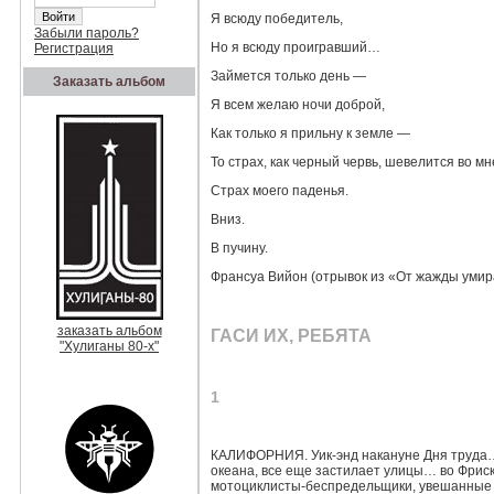
Я всюду победитель,
Забыли пароль?
Но я всюду проигравший…
Регистрация
Займется только день —
Заказать альбом
Я всем желаю ночи доброй,
Как только я прильну к земле —
То страх, как черный червь, шевелится во м
Страх моего паденья.
Вниз.
В пучину.
Франсуа Вийон (отрывок из «От жажды умир
заказать альбом
ГАСИ ИХ, РЕБЯТА
"Хулиганы 80-х"
1
КАЛИФОРНИЯ. Уик‑энд накануне Дня труда…
океана, все еще застилает улицы… во Фриск
мотоциклисты‑беспредельщики, увешанные ц