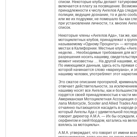
списки. Некоторые клубы делают татуировки
включается в плату за посвящение. Возмож
принадлежности к числу Ангелов Ада следу
полиции, ведущие дознание, то и дело сооб
или же их подружки, не помешало бы как сл
при установлении личности, т.к. многие А
список.
Некоторые члены «Ангелов Ада», так же, ка
мотоциклетных клубов, принадлежат к группе
называемому «Одному Проценту» — которая
местах в Калифорнии. Местные клубы «Анге
неделю… Необходимые требования для всту
разрешения носить нашивку, свидетельству
момент неизвестны … На другой нашивке, ко
По имеющимся данным, здесь есть прямая св
которой начинается слово «марихуана», и эт
нашивку человек, употребляет этот наркотик
Это сжатое описание прогорклой, криминал
отвечает действительности, за исключением
нашивку носят все Ангелы, как и большинств
гордятся своей принадлежностью к части мн
Американская Мотоциклетная Ассоциация от
лапа Motorcycle, Scooter and Allied Trades A
отчаянно пытающегося насадить в народе 
который Ангелы Ада с удивительной послед
говорит директор А.М.А. — Их бы осуждали,
серфингом и скейтбордом, катались на вело
взялись за мотоциклы».
А.М.А. утверждает, что говорит от имени в