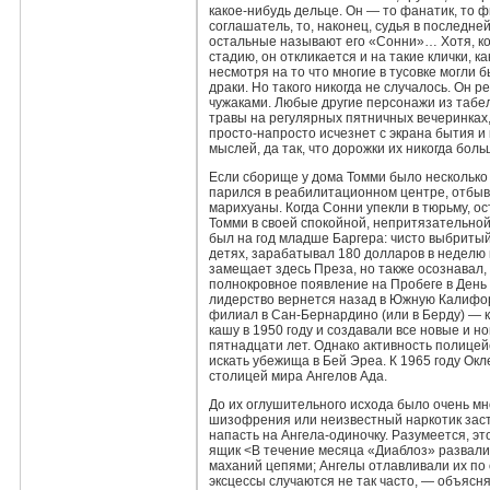
какое‑нибудь дельце. Он — то фанатик, то ф
соглашатель, то, наконец, судья в последн
остальные называют его «Сонни»… Хотя, ко
стадию, он откликается и на такие клички, к
несмотря на то что многие в тусовке могли б
драки. Но такого никогда не случалось. Он р
чужаками. Любые другие персонажи из табе
травы на регулярных пятничных вечеринках,
просто‑напросто исчезнет с экрана бытия и
мыслей, да так, что дорожки их никогда бол
Если сборище у дома Томми было несколько
парился в реабилитационном центре, отбыв
марихуаны. Когда Сонни упекли в тюрьму, о
Томми в своей спокойной, непритязательной
был на год младше Баргера: чисто выбриты
детях, зарабатывал 180 долларов в неделю н
замещает здесь Преза, но также осознавал
полнокровное появление на Пробеге в День 
лидерство вернется назад в Южную Калифор
филиал в Сан‑Бернардино (или в Берду) — к
кашу в 1950 году и создавали все новые и 
пятнадцати лет. Однако активность полицей
искать убежища в Бей Эреа. К 1965 году Окл
столицей мира Ангелов Ада.
До их оглушительного исхода было очень мно
шизофрения или неизвестный наркотик зас
напасть на Ангела‑одиночку. Разумеется, э
ящик <В течение месяца «Диаблоз» развали
маханий цепями; Ангелы отлавливали их по 
эксцессы случаются не так часто, — объясн