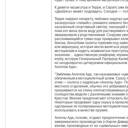
будет бухая, к тому времени как доберется д
К девяти часам утра и Терри, и Скрэггс уже
«Диаблоз» может подождать. Сегодня — тольк
Терри закурил сигарету, любовно ощупал ши
заскорузлые «левайс» (никакого нижнего бе
засаленный спортивный свитер, пахнущий ст
пока его жена грела воду для растворимого 
эвакуировали к родственникам. Снаружи уж
рассеивающийся туман еще прикрывал зали
блеска, бензобаки залиты горючим под завяз
или марихуану, которая могла валяться ряд
мотоциклам и надеть знаменитые преступн
значение… единственную униформу, играющ
клубу, которую Генеральный Прокурор Кали
но неоднократно цитируемом официальном 
Ангелов Ада».
"Эмблема Ангелов Ада, так называемые «цве
облаченным в мотоциклетный шлем. Сразу п
этим — полоса с надписью «Ангелы Ада». П
местного отделения, обычно это аббревиатур
пришиваются на спину хлопчатобумажных руб
сообщества видели с различными знаками 
Крестов. Многие предпочитают отпускать б
Некоторые продевают одну серьгу в проколот
сделанные из полированных мотоциклетных
использовать в качестве оружия.
Ангелы Ада, похоже, отдают предпочтение 
американского производства («Харли‑Дэвидс
клички, производные от их «цивильных» имен