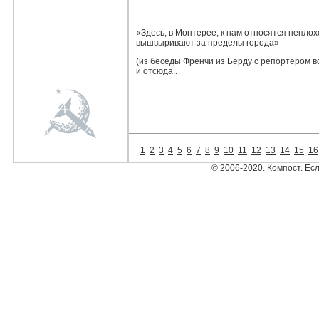
«Здесь, в Монтерее, к нам относятся неплох
вышвыривают за пределы города»
(из беседы Френчи из Берду с репортером все
и отсюда..
1
2
3
4
5
6
7
8
9
10
11
12
13
14
15
16
© 2006-2020. Компост. Ес