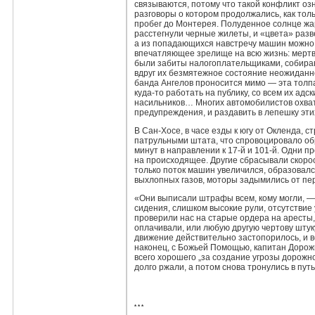
связываются, потому что такой конфликт озн
разговоры о котором продолжались, как тол
пробег до Монтерея. Полуденное солнце жа
расстегнули черные жилеты, и «цвета» разве
а из попадающихся навстречу машин можно
впечатляющее зрелище на всю жизнь: мертв
были забиты налогоплательщиками, собирав
вдруг их безмятежное состояние неожиданно
банда Ангелов проносится мимо — эта толп
куда‑то работать на публику, со всем их ад
насильников… Многих автомобилистов охват
предупреждения, и раздавить в лепешку эт
В Сан‑Хосе, в часе езды к югу от Окленда,
патрульными штата, что спровоцировало об
минут в направлении к 17‑й и 101‑й. Одни 
на происходящее. Другие сбрасывали скорост
только поток машин увеличился, образовалс
выхлопных газов, моторы задымились от пер
«Они выписали штрафы всем, кому могли, — 
сидения, слишком высокие рули, отсутствие 
проверили нас на старые ордера на аресты,
оплачивали, или любую другую чертову штуку,
движение действительно застопорилось, и вс
наконец, с Божьей Помощью, капитан Дорож
всего хорошего „за создание угрозы дорожно
долго ржали, а потом снова тронулись в путь
* * *