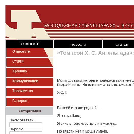
новости
статьи
КОМПОСТ
О проекте
«Томпсон Х. С. Ангелы ада»:
Стили
Хроника
Моим друзьям, которые подбрасывали мне д
Коммуникации
безработным. Ни один писатель не сможет б
Творчество
Х.С.Т.
Галерея
В своей стране родной —
Авторизация
Я на чужбине,
Пользователь:
Я силу в теле чувствую и в мыслях,
Пароль:
Но власти нет и мощи у меня,