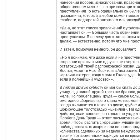
нанесении побоев, изнасиловании, правонар
общественном месте — но при всем при этом
преступления! То есть официально он был в
гражданина, который в любой момент может 
слабости, подогретой алкоголем или жаждой
«Да‑а, но этот список привлечений к уголо
настаивает он. — Большая часть обвинений 
преступником. Я не лезу для этого из кожи во
делаю, — естественно, потому что мне прост
И затем, помолчав немного, он добавляет:
«Но я понимаю, что даже если я не преступн
скоро они пришьют мне одну из этих чертовы
остаток дней твоей распрекрасной жизни! Ду
Восток, может в Нью‑Йорк или в Австралию.
карточка актеров, когда я жил в Голливуде. Ч
если я полнейший мудозвон».
В любую другую субботу он мог бы спать до 
улицу, с дюжиной‑другой таких же братков, 
желе. Но пробег в День Труда — самое боль
ежегодное сборище всего клана «отверженны
всегда выливается в какое‑то дикое, грубое
шокирующее толстозадых «цивилов». Ни оди
действо, если, конечно, он только не угодил
Пробег в День Труда — ответ пасынков закон
время, чтобы распить с корешами кувшин ви
поблядствовать втихаря и при полном парад
количества сделанных за неделю междугород
тысячи «отверженных» нарисуются во время 