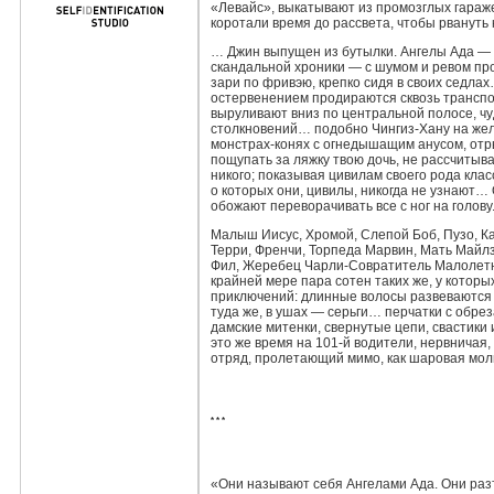
«Левайс», выкатывают из промозглых гараже
коротали время до рассвета, чтобы рвануть 
… Джин выпущен из бутылки. Ангелы Ада —
скандальной хроники — с шумом и ревом пр
зари по фривэю, крепко сидя в своих седла
остервенением продираются сквозь транспор
выруливают вниз по центральной полосе, чу
столкновений… подобно Чингиз‑Хану на жел
монстрах‑конях с огнедышащим анусом, отр
пощупать за ляжку твою дочь, не рассчитыв
никого; показывая цивилам своего рода класс
о которых они, цивилы, никогда не узнают…
обожают переворачивать все с ног на голову
Малыш Иисус, Хромой, Слепой Боб, Пузо, Ка
Терри, Френчи, Торпеда Марвин, Мать Майлз
Фил, Жеребец Чарли‑Совратитель Малолетни
крайней мере пара сотен таких же, у которы
приключений: длинные волосы развеваются 
туда же, в ушах — серьги… перчатки с об
дамские митенки, свернутые цепи, свастик
это же время на 101‑й водители, нервничая,
отряд, пролетающий мимо, как шаровая мол
* * *
«Они называют себя Ангелами Ада. Они раз