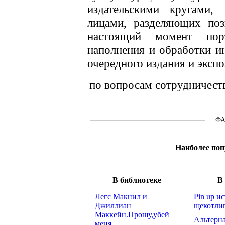
издательскими кругами,
лицами, разделяющих поз
настоящий момент пор
наполнения и обработки и
очередного издания и экспо
по вопросам сотрудничест
Ф
Наиболее поп
В библиотеке
В
Легс Макнил и
Pin up и
Джиллиан
щекотли
Маккейн.Прошу,убей
Альтерна
меня.