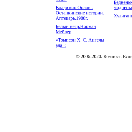
Бедненьк
Владимир Орлов .
модненьк
Останкинские истории.
Хулиган
Аптекарь.1988г.
Белый негр.Норман
Мейлер
«Томпсон Х. С. Ангелы
ада»:
© 2006-2020. Компост. Есл