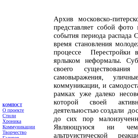
Архив московско-питерск
представляет собой фото
события периода распада С
время становления молод
процессе Перестройки 
ярлыком неформалы. Cуб
своего существования
самовыражения, уличны
коммуникации, и самодос
рамках уже далеко несов
которой своей активн
КОМПОСТ
деятельностью создали до
О проекте
Стили
до сих пор малоизучен
Хроника
Являющуюся ни чем
Коммуникации
Творчество
альтруистической реа
Галерея