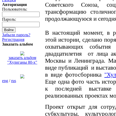
Советского Союза, соц
Авторизация
Пользователь:
трансформацию столичног
продолжающуюся и сегодня
Пароль:
В настоящий момент, в р
Забыли пароль?
этой истории, сделано пор
Регистрация
Заказать альбом
охватывающих события 
двадцатилетия от лица ак
заказать альбом
Москвы и Ленинграда. Ма
"Хулиганы 80-х"
виде публикаций и выставо
в виде фотосборника
"Ху
Еще одна фото часть истор
eng
/
rus
к последней выставке
реализованных проектах м
Проект открыт для сотру
субкультуры, культуро