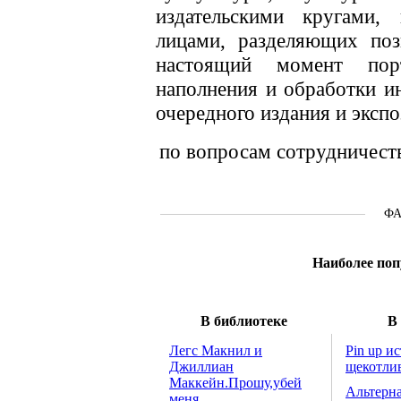
издательскими кругами,
лицами, разделяющих поз
настоящий момент пор
наполнения и обработки и
очередного издания и экспо
по вопросам сотрудничест
Ф
Наиболее поп
В библиотеке
В
Легс Макнил и
Pin up и
Джиллиан
щекотли
Маккейн.Прошу,убей
Альтерна
меня.