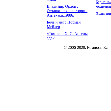
Бедненьк
Владимир Орлов .
модненьк
Останкинские истории.
Хулиган
Аптекарь.1988г.
Белый негр.Норман
Мейлер
«Томпсон Х. С. Ангелы
ада»:
© 2006-2020. Компост. Есл