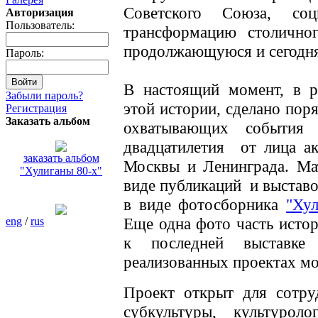
Советского Союза, соц
Авторизация
Пользователь:
трансформацию столичног
продолжающуюся и сегодня
Пароль:
В настоящий момент, в р
Забыли пароль?
этой истории, сделано пор
Регистрация
Заказать альбом
охватывающих события 
двадцатилетия от лица ак
заказать альбом
Москвы и Ленинграда. Ма
"Хулиганы 80-х"
виде публикаций и выставо
в виде фотосборника
"Ху
Еще одна фото часть истор
eng
/
rus
к последней выставке
реализованных проектах м
Проект открыт для сотру
субкультуры, культуро