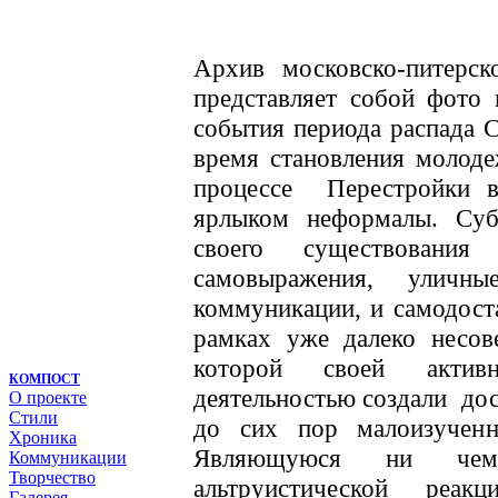
Архив московско-питерск
представляет собой фото
события периода распада С
время становления молод
процессе Перестройки 
ярлыком неформалы. Cуб
своего существования
самовыражения, уличны
коммуникации, и самодос
рамках уже далеко несов
которой своей активн
КОМПОСТ
деятельностью создали до
О проекте
Стили
до сих пор малоизучен
Хроника
Являющуюся ни чем
Коммуникации
Творчество
альтруистической реа
Галерея