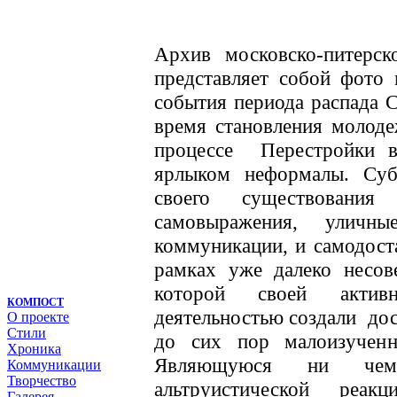
Архив московско-питерск
представляет собой фото
события периода распада С
время становления молод
процессе Перестройки 
ярлыком неформалы. Cуб
своего существования
самовыражения, уличны
коммуникации, и самодос
рамках уже далеко несов
которой своей активн
КОМПОСТ
деятельностью создали до
О проекте
Стили
до сих пор малоизучен
Хроника
Являющуюся ни чем
Коммуникации
Творчество
альтруистической реа
Галерея