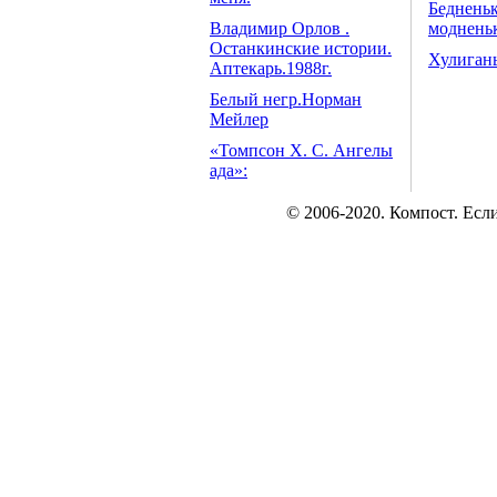
Бедненьк
Владимир Орлов .
модненьк
Останкинские истории.
Хулиган
Аптекарь.1988г.
Белый негр.Норман
Мейлер
«Томпсон Х. С. Ангелы
ада»:
© 2006-2020. Компост. Есл