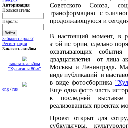
Советского Союза, соц
Авторизация
Пользователь:
трансформацию столичног
продолжающуюся и сегодня
Пароль:
В настоящий момент, в р
Забыли пароль?
этой истории, сделано пор
Регистрация
Заказать альбом
охватывающих события 
двадцатилетия от лица ак
заказать альбом
Москвы и Ленинграда. Ма
"Хулиганы 80-х"
виде публикаций и выставо
в виде фотосборника
"Ху
Еще одна фото часть истор
eng
/
rus
к последней выставке
реализованных проектах м
Проект открыт для сотру
субкультуры, культуро