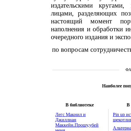
издательскими кругами,
лицами, разделяющих поз
настоящий момент пор
наполнения и обработки и
очередного издания и экспо
по вопросам сотрудничест
Ф
Наиболее поп
В библиотеке
В
Легс Макнил и
Pin up и
Джиллиан
щекотли
Маккейн.Прошу,убей
Альтерна
меня.