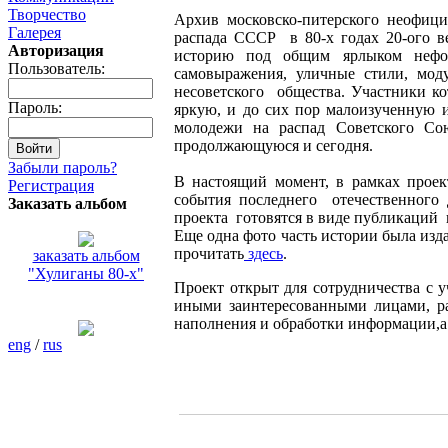
Творчество
Архив московско-питерского неофиц
Галерея
распада СССР в 80-х годах 20-ого в
Авторизация
историю под общим ярлыком нефор
Пользователь:
самовыражения, уличные стили, мод
несоветского общества. Участники к
Пароль:
яркую, и до сих пор малоизученную 
молодежи на распад Советского Сою
продолжающуюся и сегодня.
Забыли пароль?
В настоящий момент, в рамках прое
Регистрация
события последнего отечественного
Заказать альбом
проекта готовятся в виде публикаций 
Еще одна фото часть истории была изда
прочитать
здесь
.
заказать альбом
"Хулиганы 80-х"
Проект открыт для сотрудничества с 
иными заинтересованными лицами, ра
наполнения и обработки информации,а 
eng
/
rus