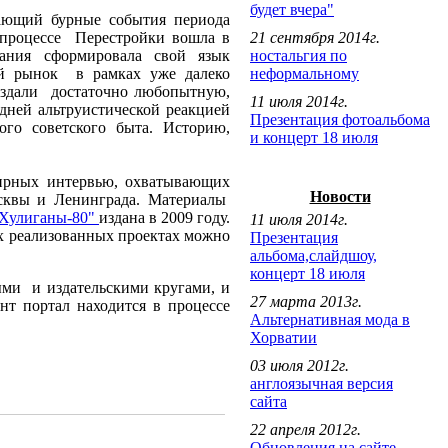
будет вчера"
вающий бурные события периода
 процессе Перестройки вошла в
21 сентября 2014г.
ания сформировала свой язык
ностальгия по
кий рынок в рамках уже далеко
неформальному
создали достаточно любопытную,
11 июля 2014г.
ней альтруистической реакцией
Презентация фотоальбома
ого советского быта. Историю,
и концерт 18 июля
ширных интервью, охватывающих
Новости
осквы и Ленинграда. Материалы
Хулиганы-80"
издана в 2009 году.
11 июля 2014г.
ых реализованных проектах можно
Презентация
альбома,слайдшоу,
концерт 18 июля
ыми и издательскими кругами, и
27 марта 2013г.
т портал находится в процессе
Альтернативная мода в
Хорватии
03 июля 2012г.
англоязычная версия
сайта
22 апреля 2012г.
Обновления на сайте