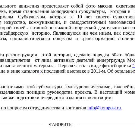
иального движения представляет собой фото массив, охваты
ека, время становления молодежной субкультуры, которая в
малы. Cубкультуры, которая за 10 лет своего существов
у, искусство, коммуникации, и самодостаточный меломанс
оторой своей активной эпатажной творческой деятельностью 
инсайдерскую историю. Являющуюся ни чем иным, как послед
за, социалистического общества и трансформацию столичн
кта реконструкции этой истории, сделано порядка 50-ти об
 двадцатилетия от лица активных деятелей андерграунда М
и выставочного материала. Первая часть в виде фотосборника
"
на в виде каталога
к последней выставке в 2011-м. Об остальн
участниками этой субкультуры, культурологическими, галерейн
зделяющих позицию руководства проекта. В настоящий момен
так же подготовки очередного издания и экспозиции.
по вопросам сотрудничества и контактов
info@kompost.ru
ФАВОРИТЫ